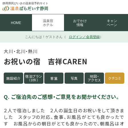
静岡県民びいきの温泉宿予約サイト
温泉宿
おでかけ
キャン
HOME
ホテル
情報
ペーン
こんにちは！
ゲストさん（
ログイン／会員登録
）
大川・北川・熱川
お祝いの宿 吉祥CAREN
宿泊プラン
地図・
施設紹介
客室
写真
クチコミ
（0件）
アクセス
Q. ご宿泊先のご感想・ご意見をお聞かせください。
２人で宿泊しました ２人の誕生日のお祝いをして頂きま
した スタッフの対応、食事、お風呂がとても良かったで
す お風呂からの朝日がとても良かったので、朝風呂はオ