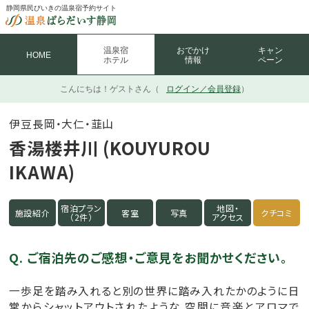
静岡県民びいきの温泉宿予約サイト
温泉宿
おでかけ
キャン
HOME
ホテル
情報
ペーン
こんにちは！
ゲストさん（
ログイン／会員登録
）
伊豆長岡・大仁・韮山
香湯楼井川 (KOUYUROU
IKAWA)
宿泊プラン
地図・
施設紹介
客室
写真
クチコミ
（2件）
アクセス
Q. ご宿泊先のご感想・ご意見をお聞かせください。
一歩足を踏み入れると別の世界に踏み入れたかのように日
常からシャットアウトされたような 空間に音楽とアロマで