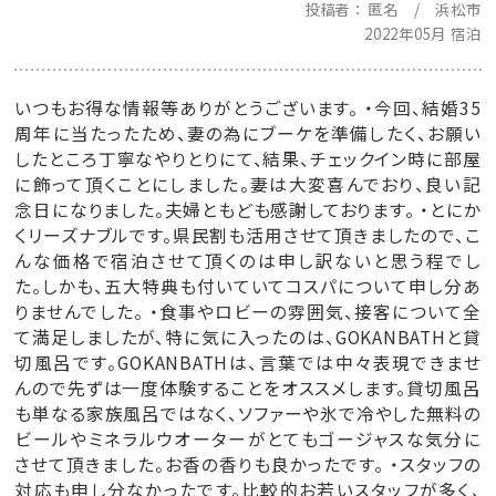
投稿者
匿名 / 浜松市
2022年05月 宿泊
いつもお得な情報等ありがとうございます。 ・今回、結婚35
周年に当たったため、妻の為にブーケを準備したく、お願い
したところ丁寧なやりとりにて、結果、チェックイン時に部屋
に飾って頂くことにしました。妻は大変喜んでおり、良い記
念日になりました。夫婦ともども感謝しております。 ・とにか
くリーズナブルです。県民割も活用させて頂きましたので、こ
んな価格で宿泊させて頂くのは申し訳ないと思う程でし
た。しかも、五大特典も付いていてコスパについて申し分あ
りませんでした。 ・食事やロビーの雰囲気、接客について全
て満足しましたが、特に気に入ったのは、GOKANBATHと貸
切風呂です。GOKANBATHは、言葉では中々表現できませ
んので先ずは一度体験することをオススメします。貸切風呂
も単なる家族風呂ではなく、ソファーや氷で冷やした無料の
ビールやミネラルウオーターがとてもゴージャスな気分に
させて頂きました。お香の香りも良かったです。 ・スタッフの
対応も申し分なかったです。比較的お若いスタッフが多く、