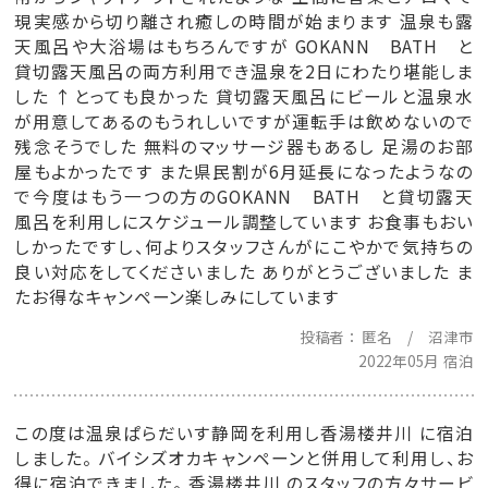
現実感から切り離され癒しの時間が始まります 温泉も露
天風呂や大浴場はもちろんですが GOKANN BATH と
貸切露天風呂の両方利用でき温泉を2日にわたり堪能しま
した ↑とっても良かった 貸切露天風呂にビールと温泉水
が用意してあるのもうれしいですが運転手は飲めないので
残念そうでした 無料のマッサージ器もあるし 足湯のお部
屋もよかったです また県民割が6月延長になったようなの
で今度はもう一つの方のGOKANN BATH と貸切露天
風呂を利用しにスケジュール調整しています お食事もおい
しかったですし、何よりスタッフさんがにこやかで気持ちの
良い対応をしてくださいました ありがとうございました ま
たお得なキャンペーン楽しみにしています
投稿者
匿名 / 沼津市
2022年05月 宿泊
この度は温泉ぱらだいす静岡を利用し香湯楼井川 に宿泊
しました。 バイシズオカキャンペーンと併用して利用し、お
得に宿泊できました。 香湯楼井川 のスタッフの方々サービ