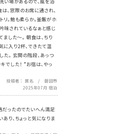
も洗い場かあるので、風を浴
食は、窓際のお席に通され、
トリ。鮑も柔らか。釜飯がホ
が吟味されているなぁと感じ
てました〜。 朝食は、ちり
気に入り2杯、できたて温
した。 玄関の階段、あっつ
でした！ ”お宿は、やっ
投稿者
匿名 / 磐田市
2025年07月 宿泊
格だったのでたいへん満足
いあり、ちょっと気になりま
。