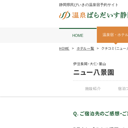
静岡県民びいきの温泉宿予約サイト
温泉宿・ホテ
HOME
HOME
ホテル一覧
クチコミ（ニュー
伊豆長岡・大仁・韮山
ニュー八景園
施設紹介
宿泊プ
Q. ご宿泊先のご感想・