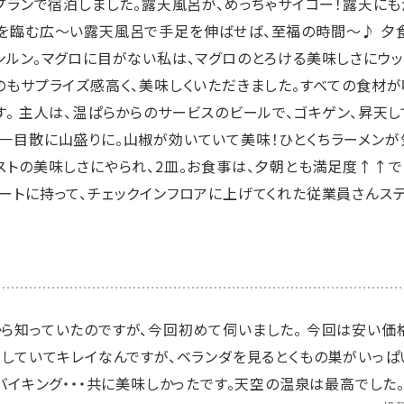
のプランで宿泊しました。露天風呂が、めっちゃサイコー！露天に
を臨む広〜い露天風呂で手足を伸ばせば、至福の時間〜♪ 夕
ンルン。マグロに目がない私は、マグロのとろける美味しさにウッ
のもサプライズ感高く、美味しくいただきました。すべての食材
。 主人は、温ぱらからのサービスのビールで、ゴキゲン、昇天し
一目散に山盛りに。山椒が効いていて美味！ひとくちラーメンが
ストの美味しさにやられ、2皿。お食事は、夕朝とも満足度↑↑で
ートに持って、チェックインフロアに上げてくれた従業員さんステキ
ら知っていたのですが、今回初めて伺いました。 今回は安い価
ムしていてキレイなんですが、ベランダを見るとくもの巣がいっぱ
バイキング・・・共に美味しかったです。天空の温泉は最高でした