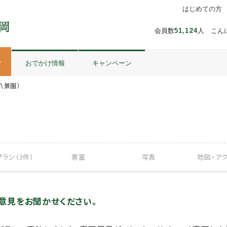
はじめての方
会員数
51,124
人 こん
ル
おでかけ情報
キャンペーン
八景園）
ラン（3件）
客室
写真
地図・
ア
ご意見をお聞かせください。