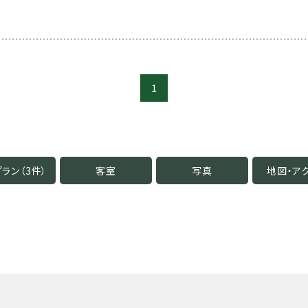
1
ラン（3件）
客室
写真
地図・
ア