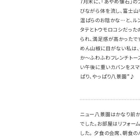
7月末に、「あやめ懐石」
びながら体を流し、富士山
温ぱらのお陰かな…と、ル
タテとトウモロコシだった
られ、満足感が高かったです
めん山椒に目がない私は、
か〜ふわふわフレンチトー
い午後に重いカバンをスマ
ぱり、やっぱり八景園”♪
ニュー八景園はかなり前か
でした。お部屋はリフォー
した。 夕食の会席、朝食の