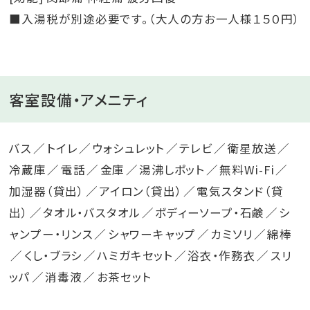
■入湯税が別途必要です。（大人の方お一人様１５０円）
客室設備・アメニティ
バス
トイレ
ウォシュレット
テレビ
衛星放送
冷蔵庫
電話
金庫
湯沸しポット
無料Wi-Fi
加湿器（貸出）
アイロン（貸出）
電気スタンド（貸
出）
タオル・バスタオル
ボディーソープ・石鹸
シ
ャンプー・リンス
シャワーキャップ
カミソリ
綿棒
くし・ブラシ
ハミガキセット
浴衣・作務衣
スリ
ッパ
消毒液
お茶セット