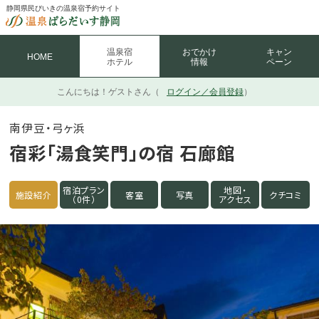
静岡県民びいきの温泉宿予約サイト
温泉宿
おでかけ
キャン
HOME
ホテル
情報
ペーン
こんにちは！
ゲストさん（
ログイン／会員登録
）
南伊豆・弓ヶ浜
宿彩「湯食笑門」の宿 石廊館
宿泊プラン
地図・
施設紹介
客室
写真
クチコミ
（0件）
アクセス