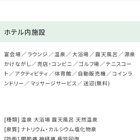
ホテル内施設
宴会場
ラウンジ
温泉
大浴場
露天風呂
源泉
かけながし
売店・コンビニ
ゴルフ場
テニスコー
ト
アクティビティ
体育館
自動販売機
コインラ
ンドリー
マッサージサービス
送迎(無料)
[種類] 温泉 大浴場 露天風呂 天然温泉
[泉質] ナトリウム・カルシウム塩化物泉
[効能] 関節痛 神経痛 疲労回復