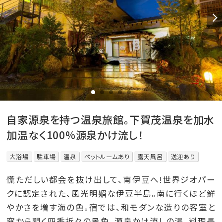
自家源泉を持つ温泉旅館。下賀茂温泉を加水
加温なく100%源泉かけ流し！
大浴場
駐車場
温泉
ペットルームあり
露天風呂
送迎あり
慌ただしい都会を抜け出して、南伊豆へ!世界ジオパー
クに認定された、風光明媚な伊豆半島。南に行くほど鮮
やかさを増す海の色。宿では、和モダンな造りの客室と
窓から覗く四季折々の景色。源泉かけ流しの湯、料理長