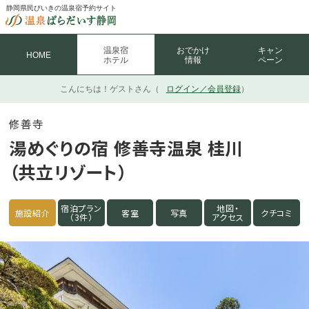
静岡県民びいきの温泉宿予約サイト
温泉宿
おでかけ
キャン
HOME
ホテル
情報
ペーン
こんにちは！
ゲストさん（
ログイン／会員登録
）
修善寺
湯めぐりの宿 修善寺温泉 桂川
（共立リゾート）
宿泊プラン
地図・
施設紹介
客室
写真
クチコミ
（3件）
アクセス