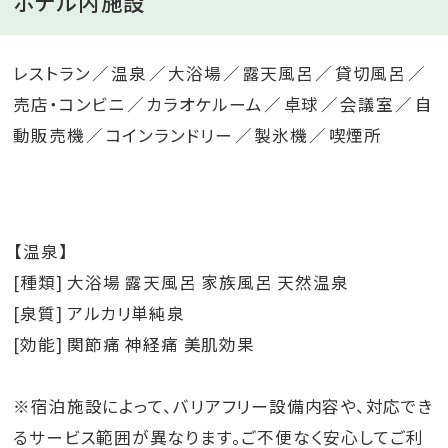
ホテル内施設
レストラン
温泉
大浴場
露天風呂
貸切風呂
売店・コンビニ
カラオケルーム
卓球
会議室
自
動販売機
コインランドリー
製氷機
喫煙所
【温泉】
[種類] 大浴場 露天風呂 家族風呂 天然温泉
[泉質] アルカリ単純泉
[効能] 関節痛 神経痛 美肌効果
※宿泊施設によって、バリアフリー設備内容や、対応でき
るサービス範囲が異なります。ご不便なく安心してご利