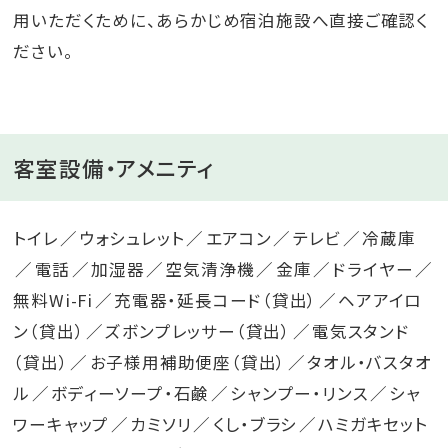
用いただくために、あらかじめ宿泊施設へ直接ご確認く
ださい。
客室設備・アメニティ
トイレ
ウォシュレット
エアコン
テレビ
冷蔵庫
電話
加湿器
空気清浄機
金庫
ドライヤー
無料Wi-Fi
充電器・延長コード（貸出）
ヘアアイロ
ン（貸出）
ズボンプレッサー（貸出）
電気スタンド
（貸出）
お子様用補助便座（貸出）
タオル・バスタオ
ル
ボディーソープ・石鹸
シャンプー・リンス
シャ
ワーキャップ
カミソリ
くし・ブラシ
ハミガキセット