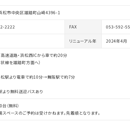
浜松市中央区雄踏町山崎4396-1
92-2222
FAX
053-592-5
リニューアル年
2024年4月
名高速道路・浜松西ICから車で約20分
環状線を雄踏町方面へ）
浜松駅より電車で約10分→舞阪駅で約7分
駅より無料送迎バスあり
00台（無料）
場スペースのご予約は受けかねます。先着順となります。