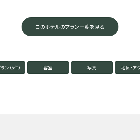
このホテルのプラン一覧を見る
ラン（5件）
客室
写真
地図・
ア