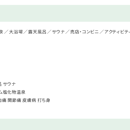
泉
大浴場
露天風呂
サウナ
売店・コンビニ
アクティビテ
呂 サウナ
ウム塩化物温泉
肉痛 関節痛 皮膚病 打ち身