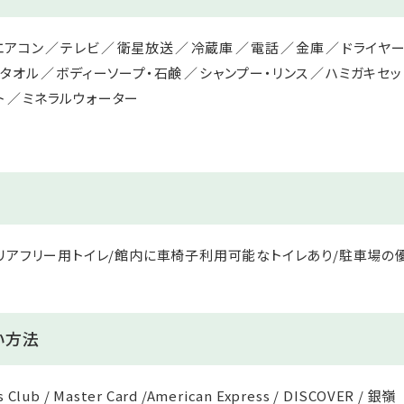
エアコン
テレビ
衛星放送
冷蔵庫
電話
金庫
ドライヤ
スタオル
ボディーソープ・石鹸
シャンプー・リンス
ハミガキセッ
ト
ミネラルウォーター
リアフリー用トイレ/館内に車椅子利用可能なトイレあり/駐車場の
い方法
's Club / Master Card /American Express / DISCOVER / 銀嶺