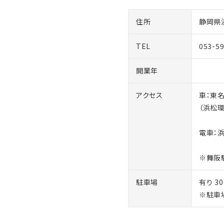
住所
静岡県
TEL
053-5
開業年
アクセス
車：東
（浜松
電車：
※舞阪
駐車場
有り 3
※駐車