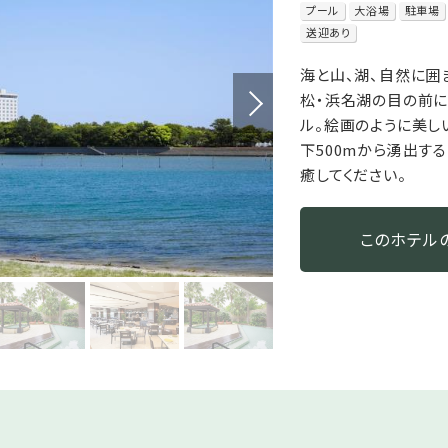
プール
大浴場
駐車場
送迎あり
海と山、湖、自然に
松・浜名湖の目の前に
ル。絵画のように美し
下500mから湧出す
癒してください。
このホテル