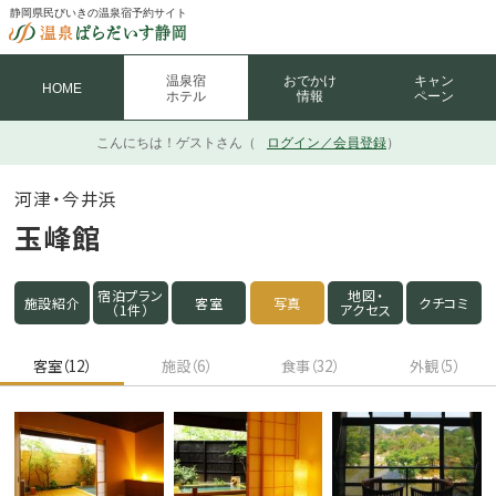
静岡県民びいきの温泉宿予約サイト
温泉宿
おでかけ
キャン
HOME
ホテル
情報
ペーン
こんにちは！
ゲストさん（
ログイン／会員登録
）
河津・今井浜
玉峰館
宿泊プラン
地図・
施設紹介
客室
写真
クチコミ
（1件）
アクセス
客室（12）
施設（6）
食事（32）
外観（5）