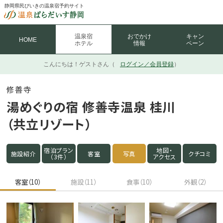
静岡県民びいきの温泉宿予約サイト
温泉宿
おでかけ
キャン
HOME
ホテル
情報
ペーン
こんにちは！
ゲストさん（
ログイン／会員登録
）
修善寺
湯めぐりの宿 修善寺温泉 桂川
（共立リゾート）
宿泊プラン
地図・
施設紹介
客室
写真
クチコミ
（3件）
アクセス
客室（10）
施設（11）
食事（10）
外観（2）