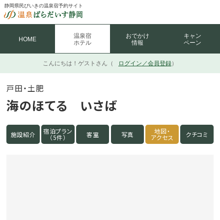
静岡県民びいきの温泉宿予約サイト
温泉宿
おでかけ
キャン
HOME
ホテル
情報
ペーン
こんにちは！
ゲストさん（
ログイン／会員登録
）
戸田・土肥
海のほてる いさば
宿泊プラン
地図・
施設紹介
客室
写真
クチコミ
（5件）
アクセス