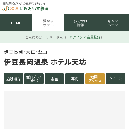
静岡県民びいきの温泉宿予約サイト
温泉宿
おでかけ
キャン
HOME
ホテル
情報
ペーン
こんにちは！
ゲストさん（
ログイン／会員登録
）
伊豆長岡・大仁・韮山
伊豆長岡温泉 ホテル天坊
宿泊プラン
地図・
施設紹介
客室
写真
クチコミ
（6件）
アクセス