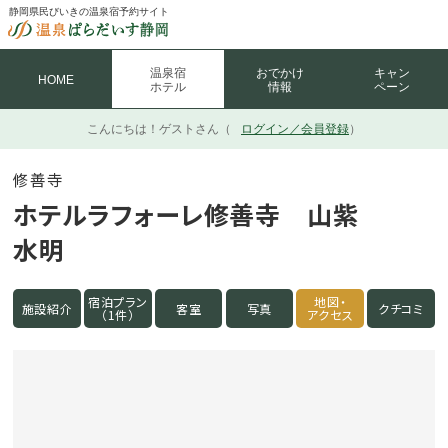
静岡県民びいきの温泉宿予約サイト
温泉宿
おでかけ
キャン
HOME
ホテル
情報
ペーン
こんにちは！
ゲストさん（
ログイン／会員登録
）
修善寺
ホテルラフォーレ修善寺 山紫
水明
宿泊プラン
地図・
施設紹介
客室
写真
クチコミ
（1件）
アクセス