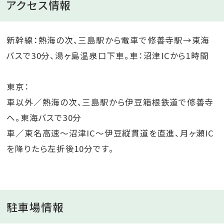
アクセス情報
新幹線：熱海の次、三島駅から電車で修善寺駅→東海
バスで30分、湯ヶ島温泉口下車。車：沼津ICから1時間
東京：
車以外／熱海の次、三島駅から伊豆箱根鉄道で修善寺
へ。東海バスで30分
車／東名高速～沼津IC～伊豆縦貫道を直進、月ヶ瀬IC
を降りたら左折後10分です。
駐車場情報