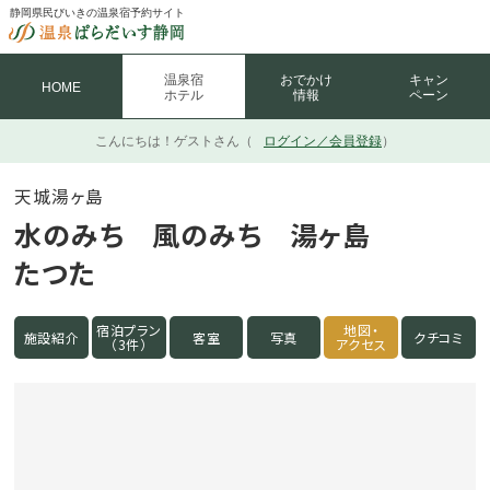
静岡県民びいきの温泉宿予約サイト
温泉宿
おでかけ
キャン
HOME
ホテル
情報
ペーン
こんにちは！
ゲストさん（
ログイン／会員登録
）
天城湯ヶ島
水のみち 風のみち 湯ヶ島
たつた
宿泊プラン
地図・
施設紹介
客室
写真
クチコミ
（3件）
アクセス