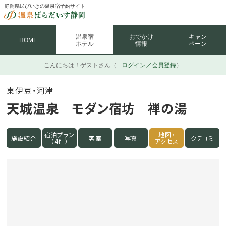
静岡県民びいきの温泉宿予約サイト
温泉宿
おでかけ
キャン
HOME
ホテル
情報
ペーン
こんにちは！
ゲストさん（
ログイン／会員登録
）
東伊豆・河津
天城温泉 モダン宿坊 禅の湯
宿泊プラン
地図・
施設紹介
客室
写真
クチコミ
（4件）
アクセス