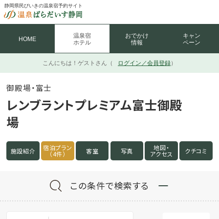
静岡県民びいきの温泉宿予約サイト
温泉宿
おでかけ
キャン
HOME
ホテル
情報
ペーン
こんにちは！
ゲストさん（
ログイン／会員登録
）
御殿場・富士
レンブラントプレミアム富士御殿
場
宿泊プラン
地図・
施設紹介
客室
写真
クチコミ
（4件）
アクセス
この条件で検索する