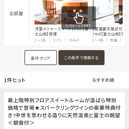
お部屋
スクロールできます
洋室メジャースイート104㎡【富
【客室露天風呂付】
士山側】禁煙
74㎡【富士山側】禁
1～2名
ツイン
104㎡
1～4名
和室
74
条件クリア
1件ヒット
最上階特別フロアスイートルームが温ぱら特別
価格で登場★スパークリングワインの豪華特典付
き！中世を思わせる造りに天然温泉と富士の眺望
＜朝食付＞