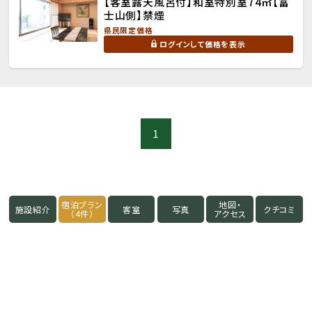
【客室露天風呂付】和室特別室74㎡【富
士山側】禁煙
県民限定価格
ログインして価格を表示
1
宿泊プラン
地図・
施設紹介
客室
写真
クチコミ
（4件）
アクセス