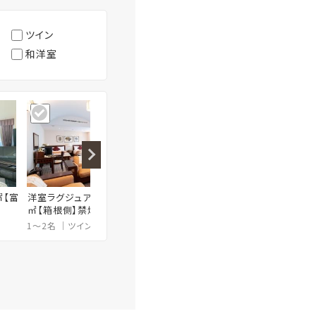
ツイン
和洋室
㎡【富
洋室ラグジュアリーツイン60
和洋室ダブル25㎡【富士山
洋室ダブ
㎡【箱根側】禁煙
側】禁煙
禁煙
1～2名
ツイン
60㎡
1～2名
和洋室
25㎡
1～2名