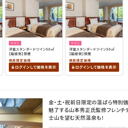
ツイン
ツイン
洋室スタンダードツイン50㎡
洋室スタンダードツイン50㎡
【箱根側】禁煙
【箱根側】禁煙
県民限定価格
県民限定価格
ログインして価格を表示
ログインして価格を表示
金・土・祝前日限定の温ぱら特別
魅了する山本秀正氏監修フレンチ
士山を望む天然温泉も！