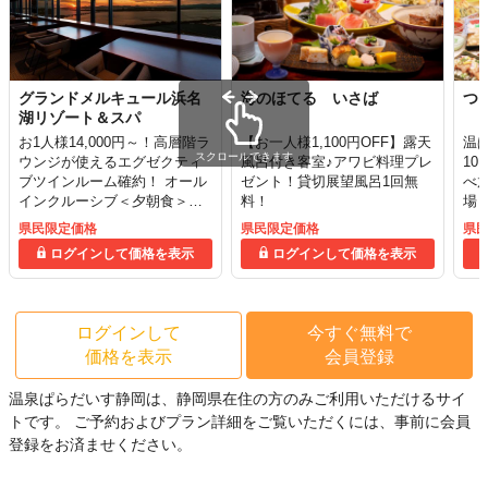
グランドメルキュール浜名
海のほてる いさば
つ
湖リゾート＆スパ
お1人様14,000円～！高層階ラ
【お一人様1,100円OFF】露天
温
スクロールできます
ウンジが使えるエグゼクティ
風呂付き客室♪アワビ料理プレ
10
ブツインルーム確約！ オール
ゼント！貸切展望風呂1回無
べ
インクルーシブ＜夕朝食＞
料！
場
（夕食17：30～）
県民限定価格
県民限定価格
県
ログインして価格を表示
ログインして価格を表示
ログインして
今すぐ無料で
価格を表示
会員登録
温泉ぱらだいす静岡は、静岡県在住の方のみご利用いただけるサイ
トです。
ご予約およびプラン詳細をご覧いただくには、事前に会員
登録をお済ませください。