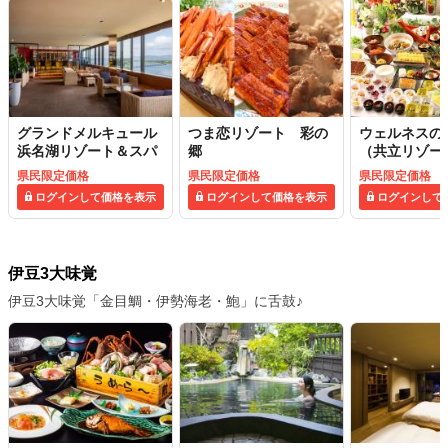
グランドメルキュール
つま恋リゾート 彩の
ウェルネスの
浜名湖リゾート＆スパ
郷
（共立リゾー
県民限定価格
県民限定価格
県民限定価格
ログインして価格を表示
ログインして価格を表示
ログインして
伊豆3大味覚
伊豆3大味覚「金目鯛・伊勢海老・鮑」に舌鼓♪