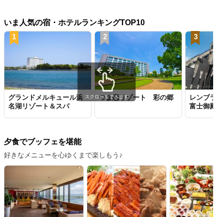
いま人気の宿・ホテルランキングTOP10
1
2
3
グランドメルキュール浜
つま恋リゾート 彩の郷
レンブラ
スクロールできます
名湖リゾート＆スパ
富士御殿
夕食でブッフェを堪能
好きなメニューを心ゆくまで楽しもう♪