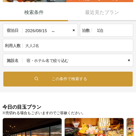
検索条件
最近見たプラン
×
宿泊日
泊数
利用人数
大人2名
×
施設名
今日の目玉プラン
※売切れる場合もございますのでご容赦ください。