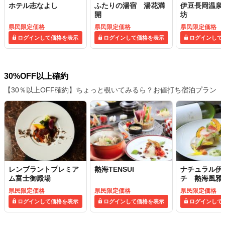
ホテル志なよし
ふたりの湯宿 湯花満
伊豆長岡温泉
開
坊
県民限定価格
県民限定価格
県民限定価格
ログインして価格を表示
ログインして価格を表示
ログインして
30%OFF以上確約
【30％以上OFF確約】ちょっと覗いてみるら？お値打ち宿泊プラン
レンブラントプレミア
熱海TENSUI
ナチュラル伊
ム富士御殿場
チ 熱海風雅
県民限定価格
県民限定価格
県民限定価格
ログインして価格を表示
ログインして価格を表示
ログインして