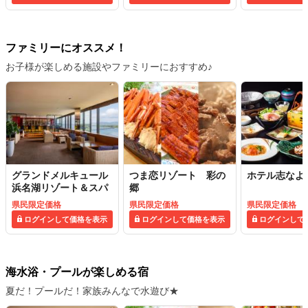
ファミリーにオススメ！
お子様が楽しめる施設やファミリーにおすすめ♪
グランドメルキュール
つま恋リゾート 彩の
ホテル志なよ
浜名湖リゾート＆スパ
郷
県民限定価格
県民限定価格
県民限定価格
ログインして価格を表示
ログインして価格を表示
ログインして
海水浴・プールが楽しめる宿
夏だ！プールだ！家族みんなで水遊び★