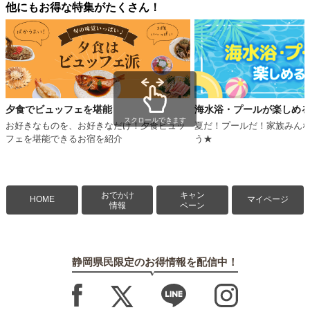
他にもお得な特集がたくさん！
夕食でビュッフェを堪能
海水浴・プールが楽しめ
スクロールできます
お好きなものを、お好きなだけ！夕食ビュッ
夏だ！プールだ！家族みん
フェを堪能できるお宿を紹介
う★
おでかけ
キャン
HOME
マイページ
情報
ペーン
静岡県民限定のお得情報を配信中！