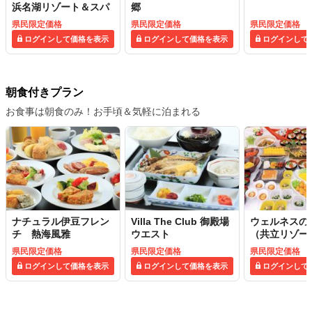
浜名湖リゾート＆スパ
郷
県民限定価格
県民限定価格
県民限定価格
ログインして価格を表示
ログインして価格を表示
ログインして
朝食付きプラン
お食事は朝食のみ！お手頃＆気軽に泊まれる
ナチュラル伊豆フレン
Villa The Club 御殿場
ウェルネスの
チ 熱海風雅
ウエスト
（共立リゾー
県民限定価格
県民限定価格
県民限定価格
ログインして価格を表示
ログインして価格を表示
ログインして