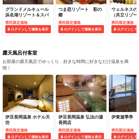
グランドメルキュール
つま恋リゾート 彩の
ウェルネスの
浜名湖リゾート＆スパ
郷
（共立リゾー
県民限定価格
県民限定価格
県民限定価格
ログインして価格を表示
ログインして価格を表示
ログインして
露天風呂付客室
お部屋の露天風呂でゆっくり…好きな時間に好きなだけ温泉を満
喫！
伊豆長岡温泉 ホテル天
伊豆長岡温泉 弘法の湯
伊東遊季亭 
坊
長岡店
県民限定価格
県民限定価格
県民限定価格
ログインして価格を表示
ログインして価格を表示
ログインして