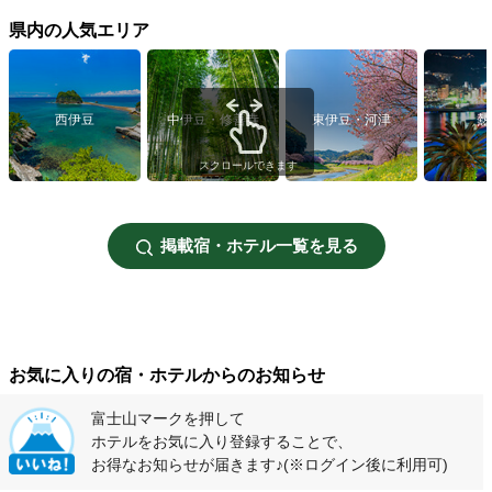
県内の人気エリア
西伊豆
中伊豆・修善寺
東伊豆・河津
熱
スクロールできます
掲載宿・ホテル一覧を見る
お気に入りの宿・ホテルからのお知らせ
富士山マークを押して
ホテルをお気に入り登録することで、
お得なお知らせが届きます♪
(※ログイン後に利用可)