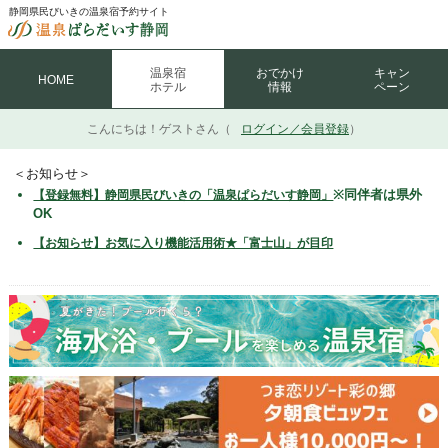
静岡県民びいきの温泉宿予約サイト
温泉宿
おでかけ
キャン
HOME
ホテル
情報
ペーン
こんにちは！
ゲストさん（
ログイン／会員登録
）
＜お知らせ＞
※同伴者は県外
【登録無料】静岡県民びいきの「温泉ぱらだいす静岡」
OK
【お知らせ】お気に入り機能活用術★「富士山」が目印