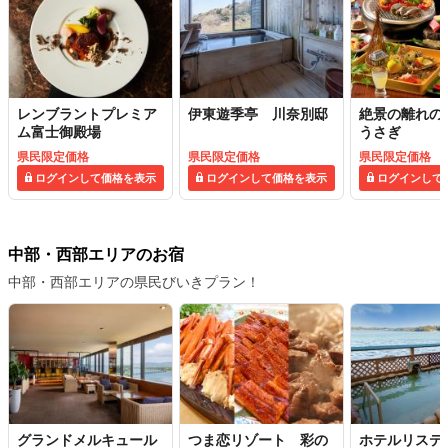
レンブラントプレミア
伊東遊季亭 川奈別邸
絶景の離れの
ム富士御殿場
うさぎ
県民限定価格
県民限定価格
県民限定価格
ログインして価格を表示
ログインして価格を表示
ログインして
中部・西部エリアのお宿
中部・西部エリアの県民びいきプラン！
グランドメルキュール
つま恋リゾート 彩の
ホテルリステ