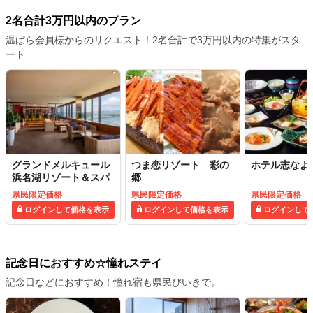
2名合計3万円以内のプラン
温ぱら会員様からのリクエスト！2名合計で3万円以内の特集がスタ
ート
グランドメルキュール
つま恋リゾート 彩の
ホテル志なよ
浜名湖リゾート＆スパ
郷
県民限定価格
県民限定価格
県民限定価格
ログインして価格を表示
ログインして価格を表示
ログインして
記念日におすすめ☆憧れステイ
記念日などにおすすめ！憧れ宿も県民びいきで。