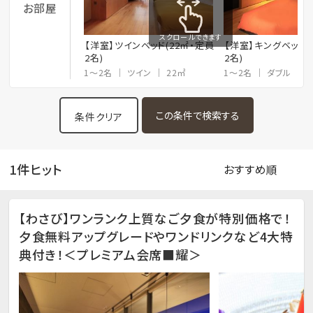
お部屋
スクロールできます
【洋室】ツインベッド(22㎡・定員
【洋室】キングベッド(
2名)
2名)
1～2名
ツイン
22㎡
1～2名
ダブル
2
条件クリア
1件ヒット
【わさび】ワンランク上質なご夕食が特別価格で！
夕食無料アップグレードやワンドリンクなど4大特
典付き！＜プレミアム会席■耀＞