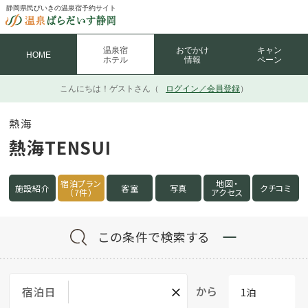
静岡県民びいきの温泉宿予約サイト
温泉宿
おでかけ
キャン
HOME
ホテル
情報
ペーン
こんにちは！
ゲストさん（
ログイン／会員登録
）
熱海
熱海TENSUI
宿泊プラン
地図・
施設紹介
客室
写真
クチコミ
（7件）
アクセス
この条件で検索する
×
から
宿泊日