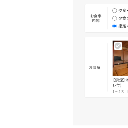
夕食
お食事
夕食
内容
指定
お部屋
【禁煙】
レ付)
1～5名