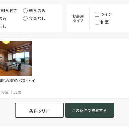
・朝食付き
朝食のみ
ツイン
お部屋
のみ
食事なし
タイプ
和室
なし
海眺め和室(バス・トイ
和室
12畳
条件クリア