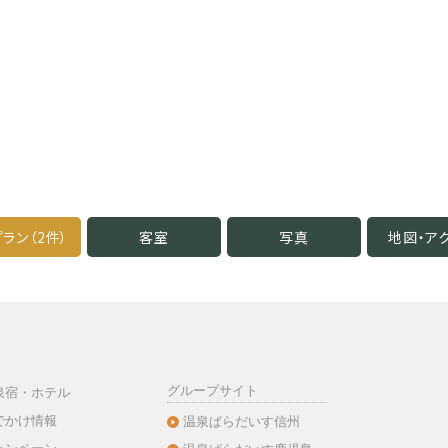
ラン（2件）
客室
写真
地図・
ア
グループサイト
泉宿・ホテル
でかけ情報
温泉ぱらだいす信州