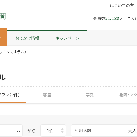
はじめての方
会員数
51,122
人 こん
ル
おでかけ情報
キャンペーン
プリンスホテル）
ル
ラン（2件）
客室
写真
地図・
ア
から
利用人数
大人
×