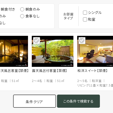
・朝食付き
朝食のみ
シングル
お部屋
のみ
食事なし
タイプ
和室
なし
天風呂客室【禁煙】
露天風呂付客室【禁煙】
和洋スイート【禁煙】
和室
51㎡
2～4名
和室
51㎡
2～5名
和洋室
リビング11畳×和室7.5
条件クリア