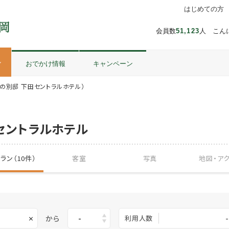
はじめての方
会員数
51,123
人 こん
ル
おでかけ情報
キャンペーン
の別邸 下田セントラルホテル）
セントラルホテル
ラン（10件）
客室
写真
地図・
ア
から
利用人数
-
×