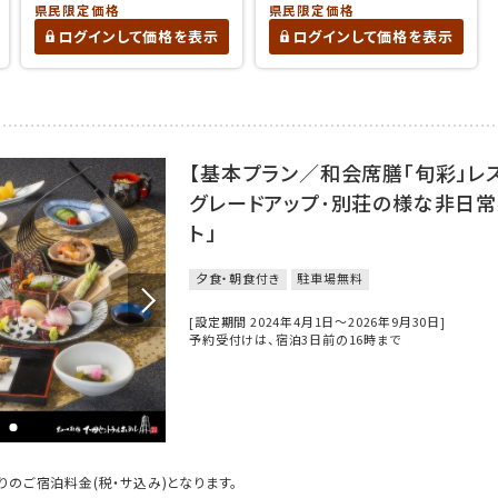
県民限定価格
県民限定価格
ログインして価格を表示
ログインして価格を表示
【基本プラン／和会席膳「旬彩」レ
グレードアップ･別荘の様な非日常
ト」
夕食・朝食付き
駐車場無料
[設定期間 2024年4月1日～2026年9月30日]
予約受付けは、宿泊3日前の16時まで
のご宿泊料金(税・サ込み)となります。