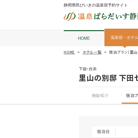
静岡県民びいきの温泉宿予約サイト
温泉宿・ホテ
HOME
HOME
ホテル一覧
宿泊プラン（里山
下田・白浜
里山の別邸 下田
施設紹介
宿泊プ
宿泊日