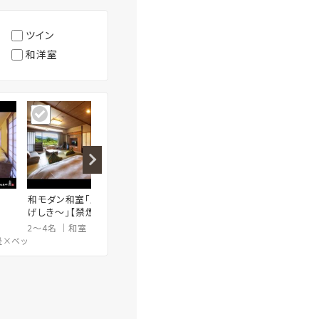
ツイン
和洋室
和モダン和室「里景色～さと
和モダン和室【禁煙】
ツインル
げしき～」【禁煙】
2～4名
和室
51㎡
2～5名
和室
51㎡
2名
畳×ベッドスペース7.5畳