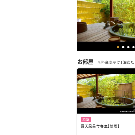
お部屋
※料金表示は1泊あたり
和室
露天風呂付客室【禁煙】