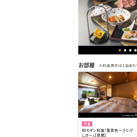
お部屋
※料金表示は1泊あたり
和室
和モダン和室「里景色～さとげ
しき～」【禁煙】