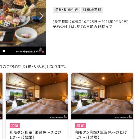
夕食・朝食付き
駐車場無料
[設定期間 2025年10月25日～2026年9月30日]
予約受付けは、宿泊3日前の16時まで
のご宿泊料金(税・サ込み)となります。
和室
和室
和モダン和室「里景色～さとげ
和モダン和室「里景色～さとげ
しき～」【禁煙】
しき～」【禁煙】