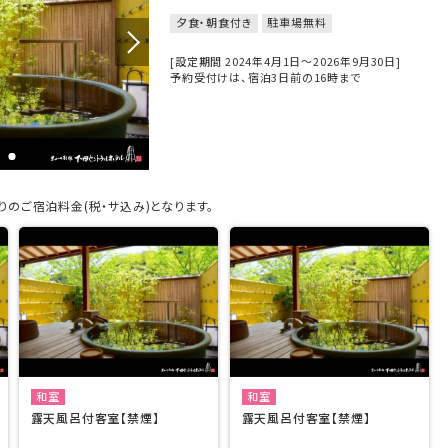
夕食・朝食付き
駐車場無料
[設定期間 2024年4月1日～2026年9月30日]
予約受付けは、宿泊3日前の16時まで
のご宿泊料金(税・サ込み)となります。
和室
和室
露天風呂付客室【禁煙】
露天風呂付客室【禁煙】