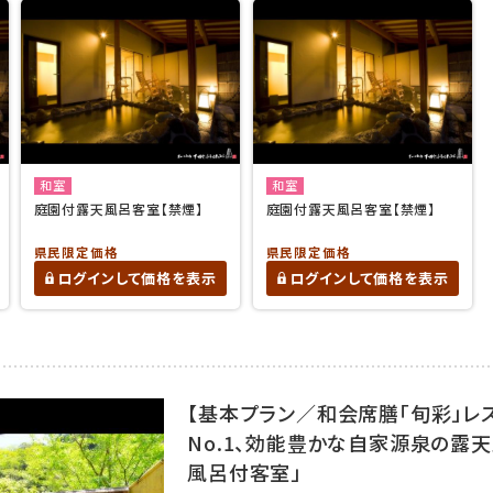
和室
和室
庭園付露天風呂客室【禁煙】
庭園付露天風呂客室【禁煙】
県民限定価格
県民限定価格
ログインして価格を表示
ログインして価格を表示
【基本プラン／和会席膳「旬彩」レ
No.1、効能豊かな自家源泉の露
風呂付客室」