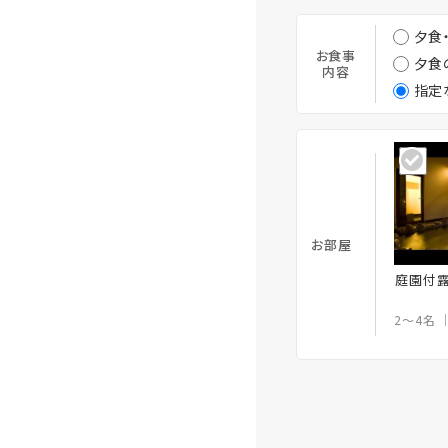
夕食
お食事
夕食
内容
指定
お部屋
庭園付露
2～4名