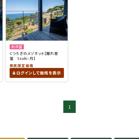
和洋室
くつろぎのメゾネット【離れ客
室 tsuki-月】
県民限定価格
ログインして価格を表示
1