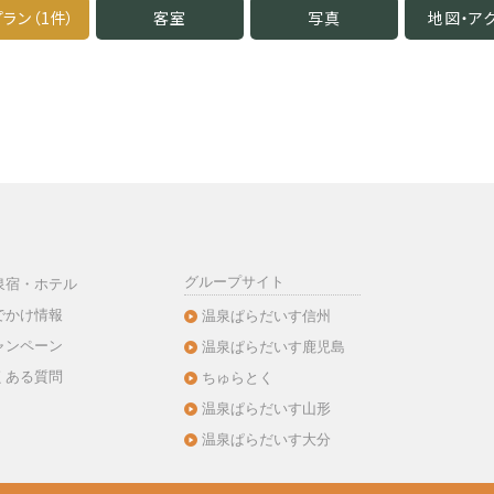
ラン（1件）
客室
写真
地図・
ア
グループサイト
泉宿・ホテル
でかけ情報
温泉ぱらだいす信州
ャンペーン
温泉ぱらだいす鹿児島
くある質問
ちゅらとく
温泉ぱらだいす山形
温泉ぱらだいす大分