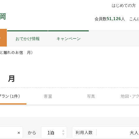
はじめての方
会員数
51,126
人 こん
ル
おでかけ情報
キャンペーン
泉と離れのお宿 月）
宿 月
ラン（1件）
客室
写真
地図・
ア
から
利用人数
大人
×