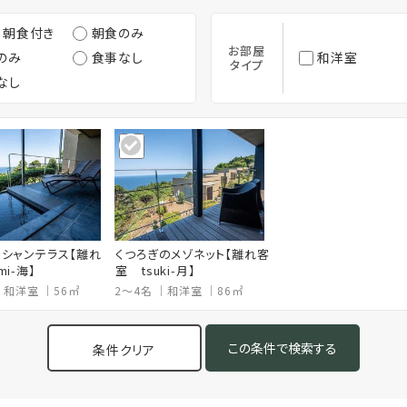
・朝食付き
朝食のみ
お部屋
のみ
食事なし
和洋室
タイプ
なし
シャンテラス【離れ
くつろぎのメゾネット【離れ客
i-海】
室 tsuki-月】
和洋室
56㎡
2～4名
和洋室
86㎡
条件クリア