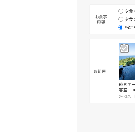
夕食
お食事
夕食
内容
指定
お部屋
絶景オー
客室 um
2～3名