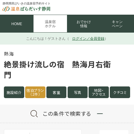
静岡県民びいきの温泉宿予約サイト
温泉宿
おでかけ
キャン
HOME
ホテル
情報
ペーン
こんにちは！
ゲストさん（
ログイン／会員登録
）
熱海
絶景掛け流しの宿 熱海月右衛
門
宿泊プラン
地図・
施設紹介
客室
写真
クチコミ
（2件）
アクセス
この条件で検索する