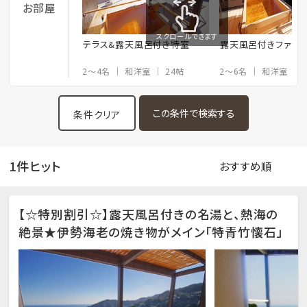
お部屋
スクロールできます
テラス&露天風呂付き特室
露天風呂付きファミ
2～4名
和洋室
24帖
2～6名
和洋室
条件クリア
1件ヒット
【☆特別割引☆】露天風呂付きの名湯と、熱海の
絶景★伊勢海老の焼き物がメイン「特青竹懐石」