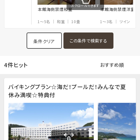
スクロールできます
本館海側禁煙和室
本館海側禁煙洋室
1～5名
和室
10畳
1～3名
ツイン
条件クリア
4件ヒット
バイキングプラン☆海だ！プールだ！みんなで夏
休み満喫☆特典付