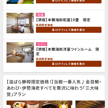
ログインして価格を表示
和室
【禁煙】本館海側和室10畳 限定
県民限定価格
ログインして価格を表示
ツイン
【禁煙】本館海側洋室ツインルーム 限
定
県民限定価格
ログインして価格を表示
【温ぱら静岡限定価格！】当館一番人気♪金目鯛・
あわび・伊勢海老すべてを贅沢に味わう「三大味
覚」プラン