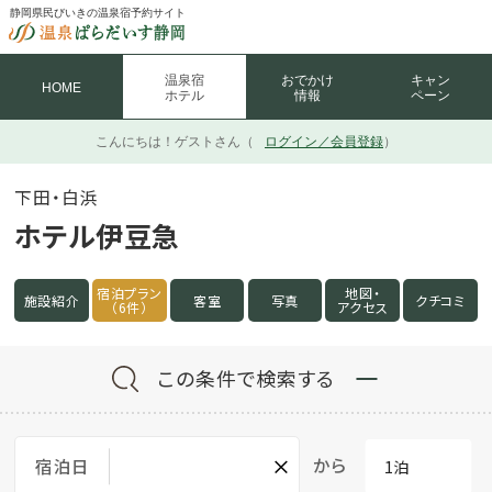
静岡県民びいきの温泉宿予約サイト
温泉宿
おでかけ
キャン
HOME
ホテル
情報
ペーン
こんにちは！
ゲストさん（
ログイン／会員登録
）
下田・白浜
ホテル伊豆急
宿泊プラン
地図・
施設紹介
客室
写真
クチコミ
（6件）
アクセス
この条件で検索する
×
から
宿泊日