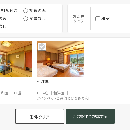
・朝食付き
朝食のみ
お部屋
のみ
食事なし
和室
タイプ
なし
和洋室
和室
10畳
1～4名
和洋室
ツインベットと窓側には６畳の和室
条件クリア