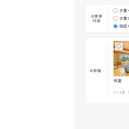
夕食
お食事
夕食
内容
指定
お部屋
和室
1～5名