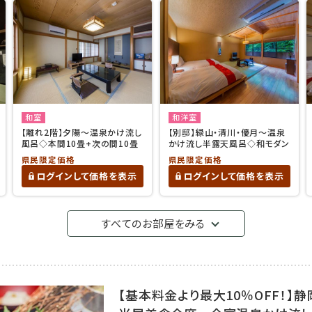
和室
和洋室
【離れ2階】夕陽〜温泉かけ流し
【別邸】緑山・清川・優月〜温泉
風呂◇本間10畳+次の間10畳
かけ流し半露天風呂◇和モダン
県民限定価格
県民限定価格
ログインして価格を表示
ログインして価格を表示
すべてのお部屋をみる
【基本料金より最大10％OFF！】