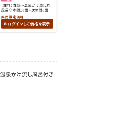
【離れ】春草〜温泉かけ流し岩
風呂◇本間10畳+次の間6畳
県民限定価格
ログインして価格を表示
室温泉かけ流し風呂付き