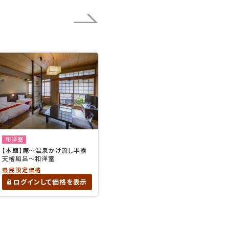
和洋室
【本館】庵～温泉かけ流し半露
天檜風呂～和洋室
県民限定価格
ログインして価格を表示