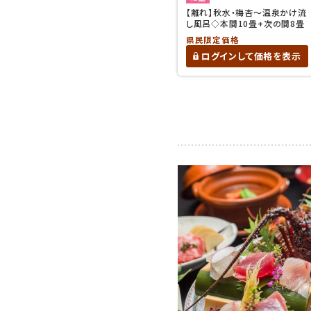
【離れ】秋水・梅杏〜温泉かけ流
し風呂◇本間10畳+次の間8畳
県民限定価格
ログインして価格を表示