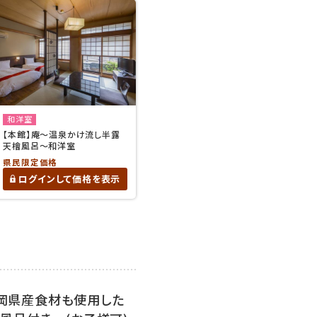
和洋室
【本館】庵～温泉かけ流し半露
天檜風呂～和洋室
県民限定価格
ログインして価格を表示
静岡県産食材も使用した