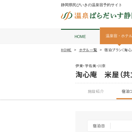
静岡県民びいきの温泉宿予約サイト
温泉宿・ホテ
HOME
HOME
ホテル一覧
宿泊プラン（淘心
伊東・宇佐美・川奈
淘心庵 米屋（共
施設紹介
宿泊プ
宿泊日