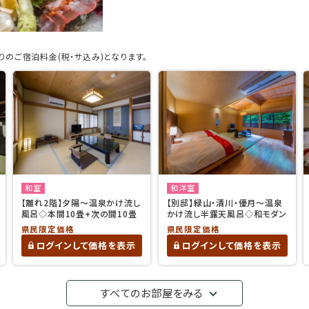
のご宿泊料金(税・サ込み)となります。
和室
和洋室
【離れ2階】夕陽〜温泉かけ流し
【別邸】緑山・清川・優月〜温泉
風呂◇本間10畳+次の間10畳
かけ流し半露天風呂◇和モダン
県民限定価格
県民限定価格
ログインして価格を表示
ログインして価格を表示
すべてのお部屋をみる