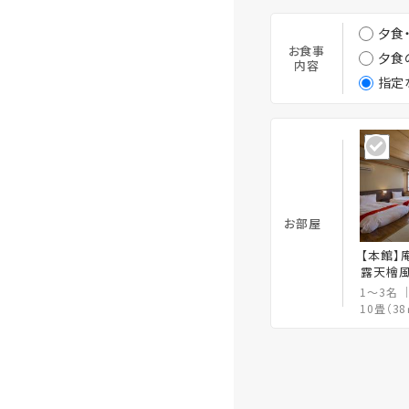
夕食
お食事
夕食
内容
指定
お部屋
【本館】
露天檜
1～3名
10畳（3