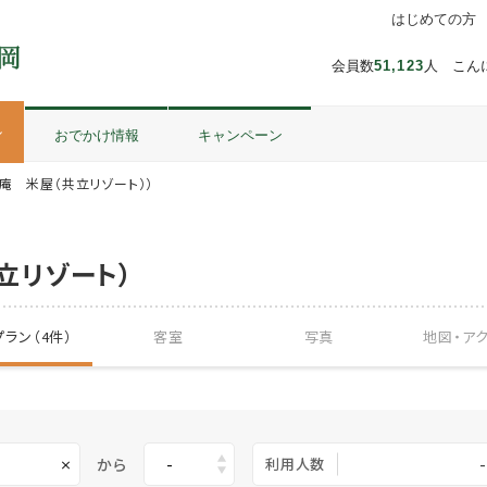
はじめての方
会員数
51,123
人 こん
ル
おでかけ情報
キャンペーン
庵 米屋（共立リゾート））
立リゾート）
ラン（4件）
客室
写真
地図・
ア
から
利用人数
-
×