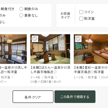
・朝食付き
朝食のみ
ツイン
お部屋
のみ
食事なし
タイプ
和洋室
なし
庵～温泉かけ流し半
【本館】ぼたん〜温泉かけ流
【本館】星彩〜温泉かけ
風呂～和洋室
し半露天檜風呂◇
半露天風呂◇和洋室
和洋室
2～4名
和洋室
1～2名
和洋室
33㎡
8㎡）～
10畳＋広縁5畳（48㎡）
条件クリア