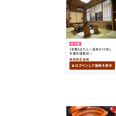
和洋室
【本館】ぼたん〜温泉かけ流し
半露天檜風呂◇
県民限定価格
ログインして価格を表示