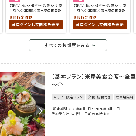
【離れ】秋水・梅杏〜温泉かけ流
【離れ】秋水・梅杏〜温泉かけ流
し風呂◇本間10畳+次の間8畳
し風呂◇本間10畳+次の間8畳
県民限定価格
県民限定価格
ログインして価格を表示
ログインして価格を表示
すべてのお部屋をみる
【基本プラン】米屋美食会席～全
～◇
当サイト限定プラン
夕食・朝食付き
駐車場無料
[設定期間 2025年8月1日～2026年9月30日]
予約受付けは、宿泊1日前の16時まで