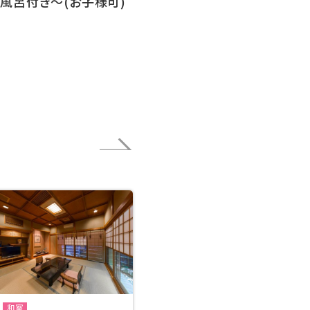
風呂付き～(お子様可)
和室