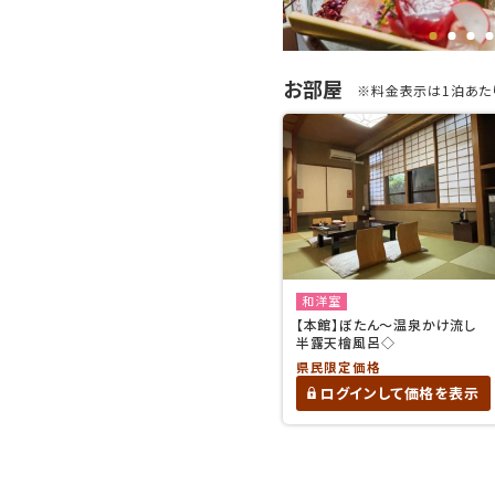
お部屋
※料金表示は1泊あたり
和洋室
【本館】ぼたん〜温泉かけ流し
半露天檜風呂◇
県民限定価格
ログインして価格を表示