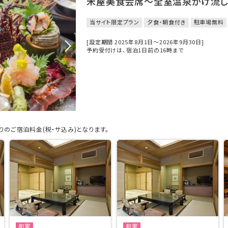
米屋美食会席～全室温泉かけ流し
当サイト限定プラン
夕食・朝食付き
駐車場無料
[設定期間 2025年8月1日～2026年9月30日]
予約受付けは、宿泊1日前の16時まで
のご宿泊料金(税・サ込み)となります。
和室
和室