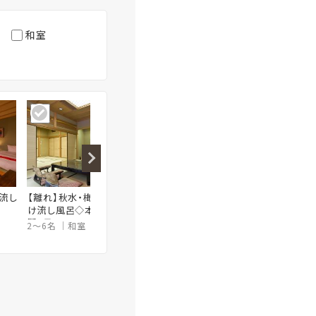
和室
流し
【離れ】秋水・梅杏〜温泉か
【離れ】春草〜温泉かけ流し
【離れ
け流し風呂◇本間10畳+次の
岩風呂◇本間10畳+次の間6
流し風
間8畳
畳
10畳
2～6名
和室
65㎡～
2～4名
和室
1～3名
10畳＋次の間6畳（56㎡）
10畳＋