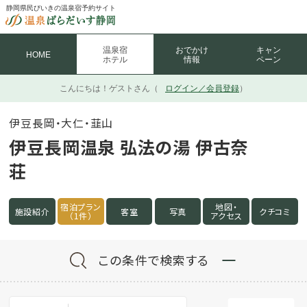
静岡県民びいきの温泉宿予約サイト
温泉宿
おでかけ
キャン
HOME
ホテル
情報
ペーン
こんにちは！
ゲストさん（
ログイン／会員登録
）
伊豆長岡・大仁・韮山
伊豆長岡温泉 弘法の湯 伊古奈
荘
宿泊プラン
地図・
施設紹介
客室
写真
クチコミ
（1件）
アクセス
この条件で検索する