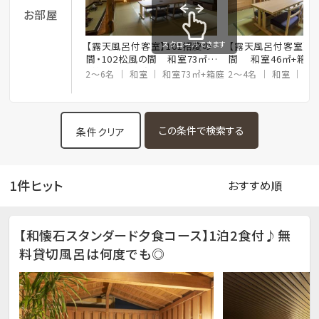
お部屋
スクロールできます
【露天風呂付客室】101招慶の
【露天風呂付客室】1
間・102松風の間 和室73㎡
間 和室46㎡+箱庭
+箱庭 1～6名
2～6名
和室
和室73㎡+箱庭
2～4名
和室
和
条件クリア
1件ヒット
【和懐石スタンダード夕食コース】1泊2食付♪無
料貸切風呂は何度でも◎