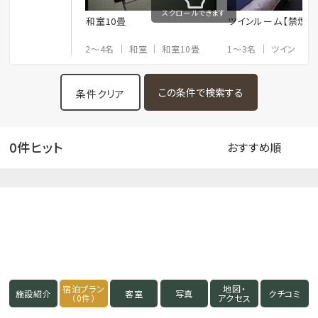
スクロールできます
和室10畳
ツインルーム【禁煙】
2～4名
和室
和室10畳
1～3名
ツイン
2
条件クリア
0件ヒット
宿泊プラン
地図・
施設紹介
客室
写真
クチコミ
（0件）
アクセス