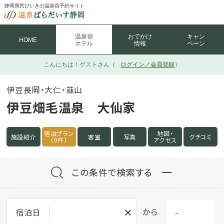
静岡県民びいきの温泉宿予約サイト
温泉宿
おでかけ
キャン
HOME
ホテル
情報
ペーン
こんにちは！
ゲストさん（
ログイン／会員登録
）
伊豆長岡・大仁・韮山
伊豆畑毛温泉 大仙家
宿泊プラン
地図・
施設紹介
客室
写真
クチコミ
（0件）
アクセス
この条件で検索する
×
から
宿泊日