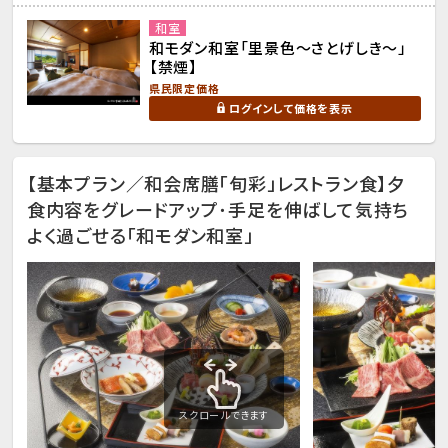
和室
和モダン和室「里景色～さとげしき～」
【禁煙】
県民限定価格
ログインして価格を表示
【基本プラン／和会席膳「旬彩」レストラン食】夕
食内容をグレードアップ･手足を伸ばして気持ち
よく過ごせる「和モダン和室」
スクロールできます