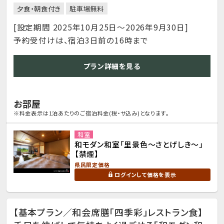
夕食・朝食付き
駐車場無料
[設定期間 2025年10月25日～2026年9月30日]
予約受付けは、宿泊3日前の16時まで
プラン詳細を見る
お部屋
※料金表示は1泊あたりのご宿泊料金(税・サ込み)となります。
和室
和モダン和室「里景色～さとげしき～」
【禁煙】
県民限定価格
ログインして価格を表示
【基本プラン／和会席膳「四季彩」レストラン食】