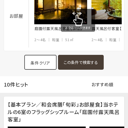
お部屋
スクロールできます
庭園付露天風呂客室【禁煙】
露天風呂付客室【禁
2～4名
和室
51㎡
2～4名
和室
51
条件クリア
10件ヒット
【基本プラン／和会席膳「旬彩」お部屋食】当ホテ
ルの6室のフラッグシップルーム「庭園付露天風呂
客室」