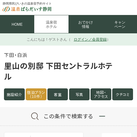
静岡県民びいきの温泉宿予約サイト
温泉宿
おでかけ
キャン
HOME
ホテル
情報
ペーン
こんにちは！
ゲストさん（
ログイン／会員登録
）
下田・白浜
里山の別邸 下田セントラルホテ
ル
宿泊プラン
地図・
施設紹介
客室
写真
クチコミ
（10件）
アクセス
この条件で検索する