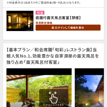
※料金表示は1泊あたりのご宿泊料金(税・サ込み)となります。
和室
庭園付露天風呂客室【禁煙】
県民限定価格
ログインして価格を表示
【基本プラン／和会席膳「旬彩」レストラン食】当
館人気No.1、効能豊かな自家源泉の露天風呂を
独り占め「露天風呂付客室」
スクロールできます