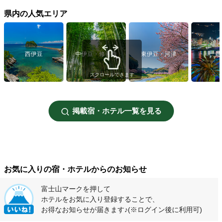
県内の人気エリア
西伊豆
中伊豆・修善寺
東伊豆・河津
熱
スクロールできます
掲載宿・ホテル一覧を見る
お気に入りの宿・ホテルからのお知らせ
富士山マークを押して
ホテルをお気に入り登録することで、
お得なお知らせが届きます♪
(※ログイン後に利用可)