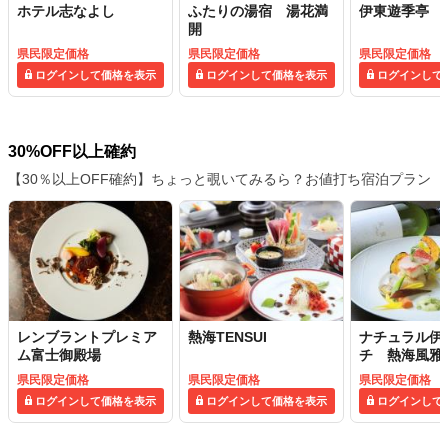
ホテル志なよし
ふたりの湯宿 湯花満
伊東遊季亭
開
県民限定価格
県民限定価格
県民限定価格
ログインして価格を表示
ログインして価格を表示
ログインして
30%OFF以上確約
【30％以上OFF確約】ちょっと覗いてみるら？お値打ち宿泊プラン
レンブラントプレミア
熱海TENSUI
ナチュラル伊
ム富士御殿場
チ 熱海風雅
県民限定価格
県民限定価格
県民限定価格
ログインして価格を表示
ログインして価格を表示
ログインして