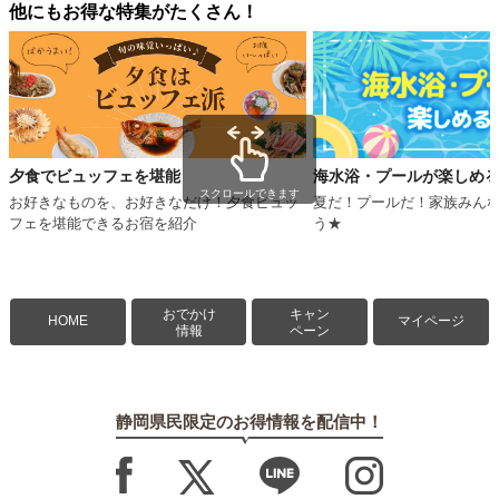
他にもお得な特集がたくさん！
夕食でビュッフェを堪能
海水浴・プールが楽しめ
スクロールできます
お好きなものを、お好きなだけ！夕食ビュッ
夏だ！プールだ！家族みん
フェを堪能できるお宿を紹介
う★
おでかけ
キャン
HOME
マイページ
情報
ペーン
静岡県民限定のお得情報を配信中！