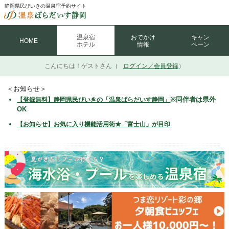
静岡県民びいきの温泉宿予約サイト
温泉宿
おでかけ
キャン
HOME
ホテル
情報
ペーン
こんにちは！
ゲストさん（
ログイン／会員登録
）
＜お知らせ＞
※同伴者は県外
【登録無料】静岡県民びいきの「温泉ぱらだいす静岡」
OK
【お知らせ】お気に入り機能活用術★「富士山」が目印