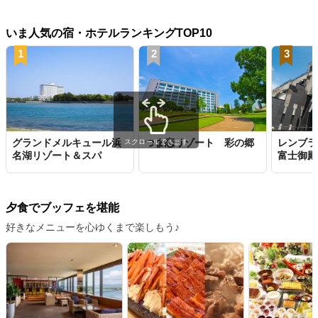
いま人気の宿・ホテルランキングTOP10
1
2
3
グランドメルキュール浜
つま恋リゾート 彩の郷
レンブラ
スクロールできます
名湖リゾート＆スパ
富士御殿
夕食でブッフェを堪能
好きなメニューを心ゆくまで楽しもう♪