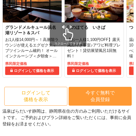
グランドメルキュール浜名
海のほてる いさば
つ
湖リゾート＆スパ
お1人様14,000円～！高層階ラ
【お一人様1,100円OFF】露天
温
スクロールできます
ウンジが使えるエグゼクティ
風呂付き客室♪アワビ料理プレ
10
ブツインルーム確約！ オール
ゼント！貸切展望風呂1回無
べ
インクルーシブ＜夕朝食＞
料！
場
（夕食17：30～）
県民限定価格
県民限定価格
県
ログインして価格を表示
ログインして価格を表示
ログインして
今すぐ無料で
価格を表示
会員登録
温泉ぱらだいす静岡は、静岡県在住の方のみご利用いただけるサイ
トです。
ご予約およびプラン詳細をご覧いただくには、事前に会員
登録をお済ませください。