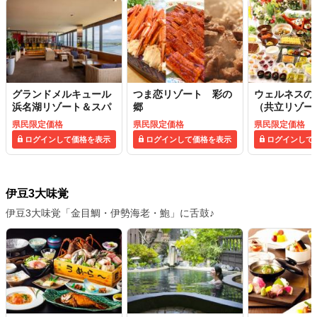
グランドメルキュール
つま恋リゾート 彩の
ウェルネスの
浜名湖リゾート＆スパ
郷
（共立リゾー
県民限定価格
県民限定価格
県民限定価格
ログインして価格を表示
ログインして価格を表示
ログインして
伊豆3大味覚
伊豆3大味覚「金目鯛・伊勢海老・鮑」に舌鼓♪