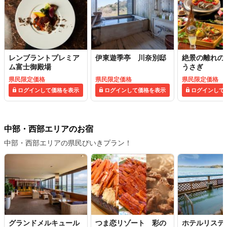
レンブラントプレミア
伊東遊季亭 川奈別邸
絶景の離れの
ム富士御殿場
うさぎ
県民限定価格
県民限定価格
県民限定価格
ログインして価格を表示
ログインして価格を表示
ログインして
中部・西部エリアのお宿
中部・西部エリアの県民びいきプラン！
グランドメルキュール
つま恋リゾート 彩の
ホテルリステ