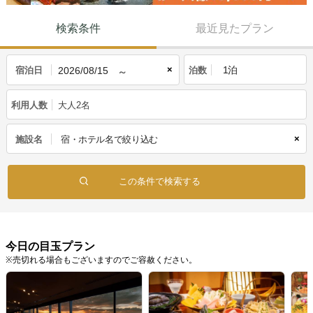
検索条件
最近見たプラン
×
宿泊日
泊数
利用人数
大人2名
×
施設名
今日の目玉プラン
※売切れる場合もございますのでご容赦ください。