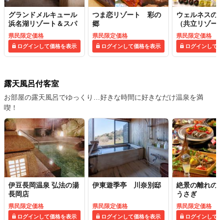
グランドメルキュール
つま恋リゾート 彩の
ウェルネスの
浜名湖リゾート＆スパ
郷
（共立リゾー
県民限定価格
県民限定価格
県民限定価格
ログインして価格を表示
ログインして価格を表示
ログインして
露天風呂付客室
お部屋の露天風呂でゆっくり…好きな時間に好きなだけ温泉を満
喫！
伊豆長岡温泉 弘法の湯
伊東遊季亭 川奈別邸
絶景の離れの
長岡店
うさぎ
県民限定価格
県民限定価格
県民限定価格
ログインして価格を表示
ログインして価格を表示
ログインして