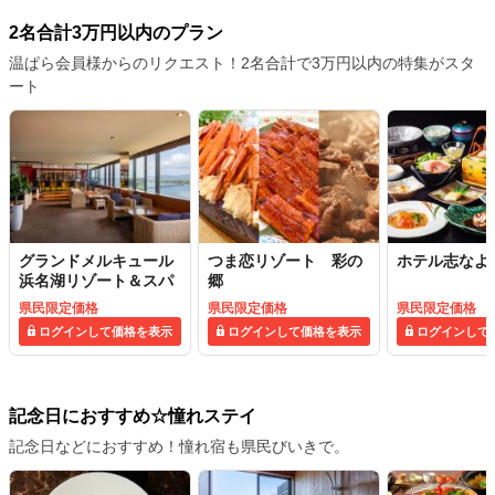
2名合計3万円以内のプラン
温ぱら会員様からのリクエスト！2名合計で3万円以内の特集がスタ
ート
グランドメルキュール
つま恋リゾート 彩の
ホテル志なよ
浜名湖リゾート＆スパ
郷
県民限定価格
県民限定価格
県民限定価格
ログインして価格を表示
ログインして価格を表示
ログインして
記念日におすすめ☆憧れステイ
記念日などにおすすめ！憧れ宿も県民びいきで。