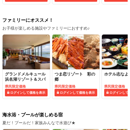
ファミリーにオススメ！
お子様が楽しめる施設やファミリーにおすすめ♪
グランドメルキュール
つま恋リゾート 彩の
ホテル志なよ
浜名湖リゾート＆スパ
郷
県民限定価格
県民限定価格
県民限定価格
ログインして価格を表示
ログインして価格を表示
ログインして
海水浴・プールが楽しめる宿
夏だ！プールだ！家族みんなで水遊び★