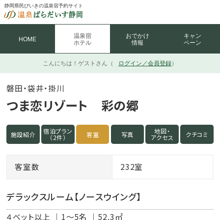
静岡県民びいきの温泉宿予約サイト
温泉宿
おでかけ
キャン
HOME
ホテル
情報
ペーン
こんにちは！
ゲストさん（
ログイン／会員登録
）
磐田・袋井・掛川
つま恋リゾート 彩の郷
宿泊プラン
地図・
施設紹介
客室
写真
クチコミ
（2件）
アクセス
客室数
232室
デラックスルーム【ノースウイング】
４ベット以上
1～5名
52.3㎡