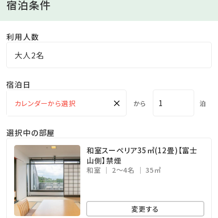
宿泊条件
利用人数
大人2名
宿泊日
×
から
泊
選択中の部屋
和室スーペリア35㎡(12畳)【富士
山側】禁煙
和室
2～4名
35㎡
変更する