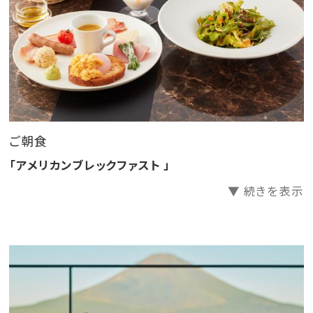
――――――――――――――――――――――
「レンブラントプレミアム富士御殿場」のおすすめポイン
トを記事でご紹介中♪
詳細はこちらをクリック♪
――――――――――――――――――――――
ご朝食
★ワーケーションスペース利用無料★ 6時～23時
「アメリカンブレックファスト 」
館内随一といわれているほどの富士山を眺める絶景は
▼ 続きを表示
圧巻であり、仕事に集中できるスペース
コーヒー、紅茶、ソフトドリングがフリードリンクなので
お仕事や読書をしながら
ゆったりした時間をお過ごしください♪