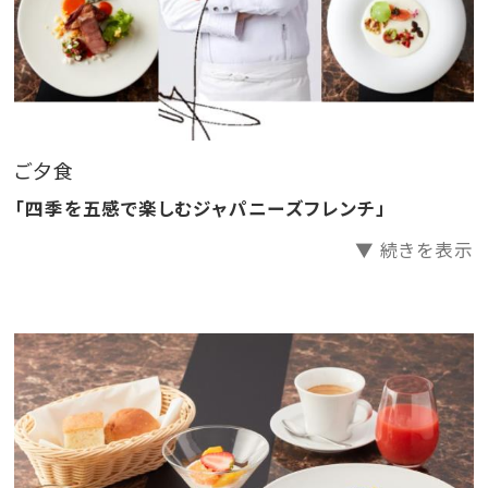
えてチェックしてお進みくださいませ！
そしてご夕食はフレンチディナーコースをご用意。
世界中のセレブを魅了する山本秀正氏が監修する「四
季を五感で楽しむジャパニーズフレンチ」をご堪能いた
ご夕食
だけます！監修を担当するシェフは、クリントン氏などア
「四季を五感で楽しむジャパニーズフレンチ」
メリカの歴代3大統領の就任晩餐会で指揮を執った山
▼ 続きを表示
本氏。
詳細はこちらをクリック♪
＊メニューはプランと季節によって異なります。
この機会に是非ご宿泊いただき、中世を思わせるラグジ
ュアリーな建築のホテルの造り、天然温泉と富士の眺
望、そして、自然豊かな御殿場の高原リゾートの雰囲気
をご堪能くださいませ。