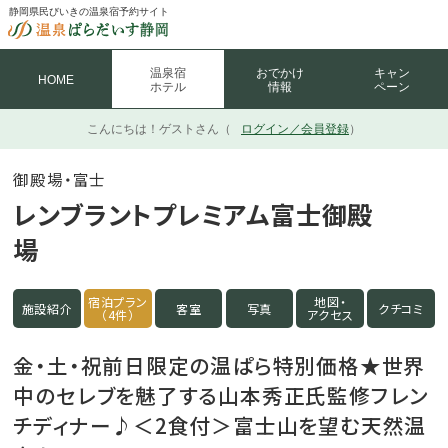
静岡県民びいきの温泉宿予約サイト
温泉宿
おでかけ
キャン
HOME
ホテル
情報
ペーン
こんにちは！
ゲストさん（
ログイン／会員登録
）
御殿場・富士
レンブラントプレミアム富士御殿
場
宿泊プラン
地図・
施設紹介
客室
写真
クチコミ
（4件）
アクセス
金・土・祝前日限定の温ぱら特別価格★世界
中のセレブを魅了する山本秀正氏監修フレン
チディナー♪＜2食付＞富士山を望む天然温