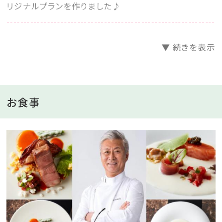
リジナルプランを作りました♪
--------------------------------------------------------------
＝＝＝＝＝＝＝＝＝＝＝＝＝＝
▼ 続きを表示
◆期間限定！金・土・祝前日限定の特別価格！！◆
＼7種類のお部屋を2名1室温ぱら特別価格でご案内／
お食事
★日曜・平日限定の特別料金プランもご用意！
こちらもぜひチェックしてみてください。
日曜・平日限定の特別料金プランはこちらから
お好きなお部屋タイプを選んで、ご予約くださいませ^^
今、見ているお部屋が空きがなくても、部屋の選択を変