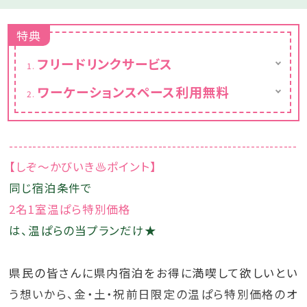
特典
フリードリンクサービス
ワーケーションスペースにて珈琲や紅茶など
ワーケーションスペース利用無料
をフリーで楽しめます。
営業時間：6時～23時
営業時間：6時～23時
--------------------------------------------------------------
【しぞ～かびいき♨ポイント】
同じ宿泊条件で
2名1室温ぱら特別価格
は、温ぱらの当プランだけ★
県民の皆さんに県内宿泊をお得に満喫して欲しいとい
う想いから、金・土・祝前日限定の温ぱら特別価格のオ