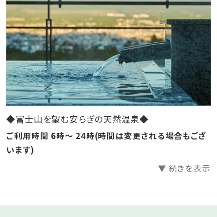
◆富士山を望む安らぎの天然温泉大浴場あり◆
※お料理に関するご注意事項※
・当日の仕入れによりコースの構成が予告なく変更とな
る場合がございます。
・アレルギーや医師より止められている食材がおありの
場合には、要望欄にてご氏名（年齢）・該当食材・程度を
お知らせください。
◆富士山を望む安らぎの天然温泉◆
ご利用時間 6時～ 24時(時間は変更される場合もござ
います)
▼ 続きを表示