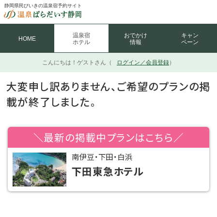
静岡県民びいきの温泉宿予約サイト
温泉宿
おでかけ
キャン
HOME
ホテル
情報
ペーン
こんにちは！
ゲストさん（
ログイン／会員登録
）
大変申し訳ありません、ご希望のプランの掲
載が終了しました。
＼最新の掲載中プランはこちら／
南伊豆・下田・白浜
下田東急ホテル