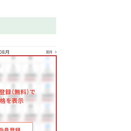
ステーキ）につきましては、
ませ。
元が一番の食べ頃であるよう
08月
翌月
。（季節により変更あり）
ます。
登録（無料）で
格を表示
会員登録