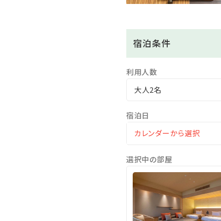
■ご夕食■
食膳酒にはじまり、旬彩、先椀
宿泊条件
温かいお料理はアツアツのう
にお出しいたします。
利用人数
大人2名
■ご朝食■
干物や板前さん手作りの卵焼
宿泊日
■大浴場(3種の露天風呂)
男女別の大浴場に併設された
選択中の部屋
＜泉質＞含塩化土類食塩泉
＜効能＞関節痛・筋肉痛・
＜ご利用時間＞
●大浴場・露天風呂（15：00～
●大浴場内低温サウナ（15：0