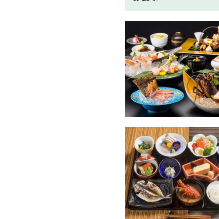
■当プラン特典■
・大人（中学生以上）の女性
ックイン時にお選びください
・アロマトリートメント20
・客室冷蔵庫内フリー（プレ
・ネスプレッソコーヒーマシ
■季一遊オリジナルおもて
□全室wi-Fi無料接続
□くつろぎのお部屋着をご用
■離れ館専用食事処『旬のあ
当プランはご夕食ご朝食とも
窓いっぱいに緑があふれる、
※食事処は禁煙となっており
※旬のありかは未就学児、乳