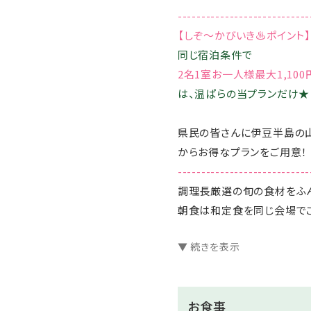
----------------------------
【しぞ～かびいき♨ポイント】
同じ宿泊条件で
2名1室お一人様最大1,100
は、温ぱらの当プランだけ★
県民の皆さんに伊豆半島の
からお得なプランをご用意！
----------------------------
調理長厳選の旬の食材をふん
朝食は和定食を同じ会場で
――――――――――――――――――――――
▼ 続きを表示
「季一遊」のおすすめポイン
詳細はこちらをクリック♪
――――――――――――――――――――――
お食事