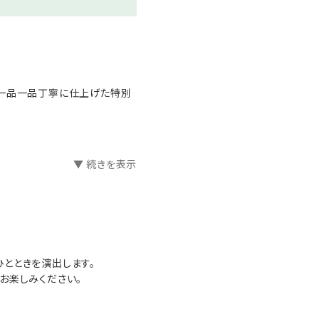
衣」をご用意いたします。チェ
 水／木曜日
、一品一品丁寧に仕上げた特別
▼ 続きを表示
申し出ください。
的にお知らせいただけますよう
くはお電話をさせていただく場
、生命に関わる症状）をお持ちの
とときを演出します。
お楽しみください。
。
申し上げます。
は承りかねます。