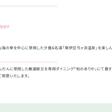
----------------------------------
円OFF
山海の幸を中心に使用した夕食&名湯「南伊豆弓ヶ浜温泉」を楽しん
----------------------------------
だんに使用した厳選献立を専用ダイニング「旬のありか」にて食す
ご用意いたします。
トを記事でご紹介中♪