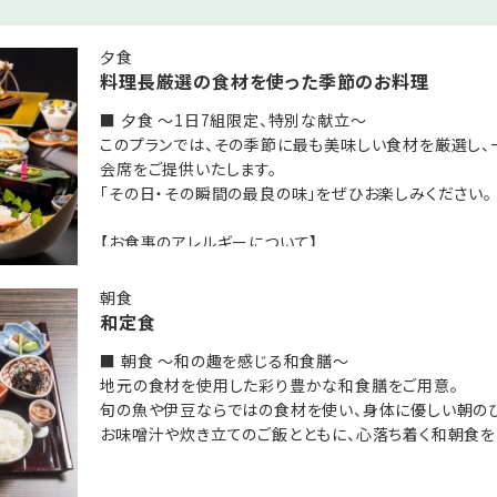
のお客様限定になりますが、館内ご滞在中、お一人様一枚「お洒落浴
夕食
料理長厳選の食材を使った季節のお料理
。
％OFF（事前予約／６０分以上のコースに限ります）。※サロン定休日
■ 夕食 ～1日7組限定、特別な献立～
このプランでは、その季節に最も美味しい食材を厳選し
ミアムジュース・ミネラルウォーター）
会席をご提供いたします。
ン完備
「その日・その瞬間の最良の味」をぜひお楽しみください。
【お食事のアレルギーについて】
なし■
※食物アレルギーをお持ちのお客様は、ご予約時に必ずお
対象となる方の人数と併せて「○○アレルギー」と具体
朝食
意
お願いいたします。
和定食
※アレルギー内容によっては、当館から確認のメールもし
■ 朝食 ～和の趣を感じる和食膳～
合がございます。
りか』■
地元の食材を使用した彩り豊かな和食膳をご用意。
※重篤な症状（アナフィラキシーショック・呼吸困難など
専用の食事処でお召し上がりいただきます。
旬の魚や伊豆ならではの食材を使い、身体に優しい朝のひ
方につきましては、
和モダンの雰囲気漂う落ち着いた食事処です。
お味噌汁や炊き立てのご飯とともに、心落ち着く和朝食を
安全上の理由により当館での対応が困難でございます
ます。
大変恐れ入りますが、何卒ご理解・ご了承のほどお願い
※好き嫌いによるお料理内容の変更や調理方法のご指定
児のお客様の利用はできません。