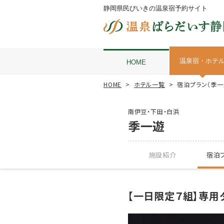
静岡県民びいきの温泉宿予約サイト
温泉宿・ホテ
HOME
HOME
ホテル一覧
宿泊プラン（季一
南伊豆・下田・白浜
季一遊
施設紹介
宿泊プ
【一日限定７組】専用