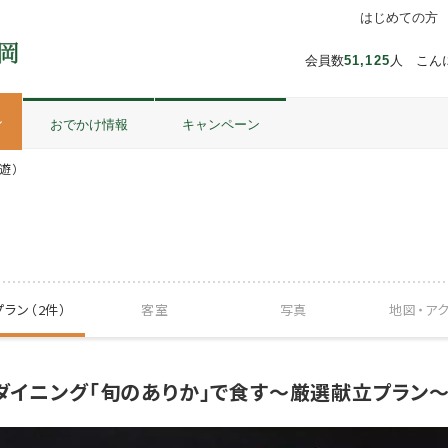
はじめての方
会員数
51,125
人 こん
ル
おでかけ情報
キャンペーン
遊）
ラン（2件）
客室
写真
地図・
ア
ダイニング「旬のありか」で食す～厳選献立プラン