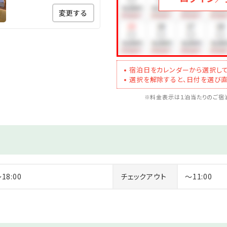
は除きます
変更する
呂■
い「ゆら」「らら」「りら」の３箇所。
だける無料開放制。空いている時に、お好きなだけご利用ください
宿泊日をカレンダーから選択して
選択を解除すると、日付を選び直
：00
※料金表示は１泊当たりのご宿泊
き、中から必ず内鍵をして下さい。
ikan」のご案内】
５～２１:００
～18:00
チェックアウト
～11:00
飲物各種、お菓子、おつまみなどご用意しております。
ーヒー紅茶などご用意しております。
ませ。