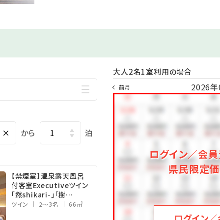
ただし、メイン食材（伊勢海老・鮑・金目鯛・生の魚介類・
お苦手な場合に限りご変更を承ります。
ご希望の際は、ご宿泊日の3日前までにご連絡ください
、造里、変肴、強肴、蒸物、ご飯、止椀、香物、水菓子まで。
ちに、冷たいお料理はヒンヤリ感が失われないうちに、お客様の手
大人2名1室利用の場合
2026年
前月
き・伊勢海老の味噌汁など、色彩豊かな和定食をご用意いたします
×
から
泊
■
露天風呂は、岩風呂、石風呂、檜風呂の3種類ずつをご用意しており
ログイン／会員
県民限定価
【禁煙室】温泉露天風呂
冷え性
付客室Executiveツイン
「然shikari-」「樹
翌11：00）
Itsuki-」66㎡
ツイン
2～3名
66㎡
ログイン／
0～22：00）