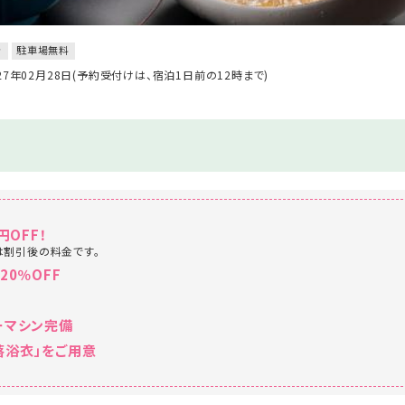
き
駐車場無料
027年02月28日(予約受付けは、宿泊1日前の12時まで)
円OFF！
は割引後の料金です。
20％OFF
ーマシン完備
落浴衣」をご用意