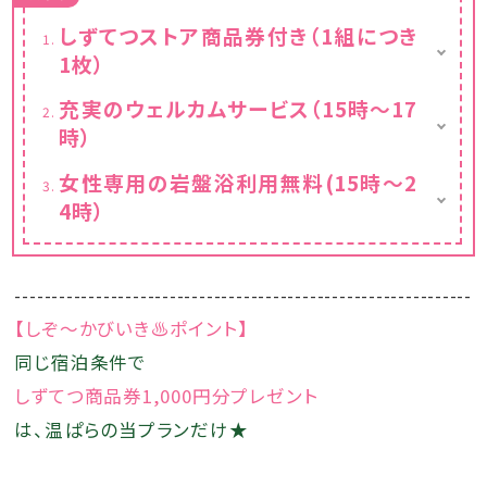
しずてつストア商品券付き（1組につき
1枚）
県内スーパー「しずてつストア」の1,000円券を
充実のウェルカムサービス（15時～17
宿泊月の翌月10日頃に「温泉ぱらだいす静
時）
岡」より、ご自宅に郵送いたします♪
アルコール含む各種ドリンクと軽食・スイーツ
女性専用の岩盤浴利用無料(15時～2
をロビーラウンジにご用意！
4時）
ウェルカムサービスの時間帯では、日ごとに変
わる映画の上映も行っております。
女性用大浴場に併設しています。専用の作務
衣もご用意していますので、空いている時にい
つでもご利用いただけます。
--------------------------------------------------------------
【しぞ～かびいき♨ポイント】
同じ宿泊条件で
しずてつ商品券1,000円分プレゼント
は、温ぱらの当プランだけ★