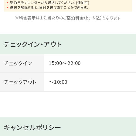
宿泊日をカレンダーから選択してください。(連泊可)
了承下さい。
選択を解除すると、日付を選び直すことができます。
・入湯税150円、宿泊税200円（12歳以上）が別途課税と
※料金表示は１泊当たりのご宿泊料金（税・サ込）となります
なります。
――――――――――――――――――――――
チェックイン・アウト
「ナチュラル伊豆フレンチ 熱海風雅」のおすすめポイン
トを記事でご紹介中♪
チェックイン
15:00～22:00
詳細はこちらをクリック♪
――――――――――――――――――――――
チェックアウト
～10:00
キャンセルポリシー