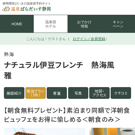
静岡県民びいきの温泉宿予約サイト
温泉宿
おでかけ
キャン
HOME
ホテル
情報
ペーン
こんにちは！
ゲストさん（
ログイン／会員登録
）
熱海
ナチュラル伊豆フレンチ 熱海風
雅
宿泊プラン
地図・
施設紹介
客室
写真
クチコミ
（3件）
アクセス
【朝食無料プレゼント】素泊まり同額で洋朝食
ビュッフェをお得に愉しめる＜朝食のみ＞