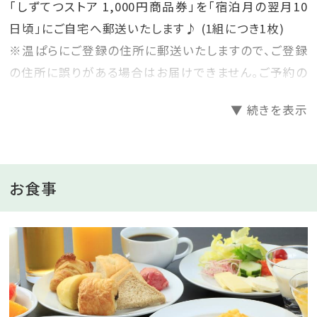
「しずてつストア 1,000円商品券」を「宿泊月の翌月10
日頃」にご自宅へ郵送いたします♪ (1組につき1枚)
※温ぱらにご登録の住所に郵送いたしますので、ご登録
の住所に誤りがある場合はお届けできません。ご予約の
際は今一度、会員情報管理ページよりご確認ください。
▼ 続きを表示
お得な県内旅行でリフレッシュした後、県民の皆さんの
日常生活においても、お得さを感じていただけたらと思
っております◎
お食事
--------------------------------------------------------------
◆◇◆期間限定×朝食無料プラン◆◇◆
数量限定で洋朝食ビュッフェ付きプランを素泊まりと同
価格でご提供いたします。