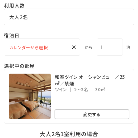
利用人数
※天候や仕入の状況により、メニューが異なります
大人2名
※当館のアレルギー対応ポリシーについては公式サイ
トに記載しております
宿泊日
※ご予約状況により、ご希望のお時間に添えない場合が
×
から
泊
ございます
選択中の部屋
■大浴場／カルシウム-ナトリウム塩化物、硫酸塩温泉
和室ツイン オーシャンビュー／25
“ご入浴可能時間 15:00～25:00／5:30～9:00”
㎡／禁煙
ツイン
1～3名
30㎡
■駐車場／屋外・無料
当館の駐車場は先着20台限定とさせていただきます。
変更する
※バイクでお越しのお客様も同様でございます
大人2名1室利用の場合
■ご送迎