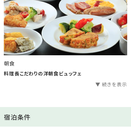
朝は栄養満点のお食事をご堪能ください。
チェックインは22時まで受け付けております。
※当プランではご夕食のご用意がございません
■ご滞在特典
・Wi-Fi無料
・選べる色浴衣
朝食
・ウェルカムサービス（15:00～17:00）
料理長こだわりの洋朝食ビュッフェ
フィンガーフードとドリンクをご用意いたします
▼ 続きを表示
・充実の館内コンテンツ
岩盤浴(女性大浴場内)、エステ、テラス他
宿泊条件
■ご朝食／レストラン
料理長こだわりの洋朝食ビュッフェ