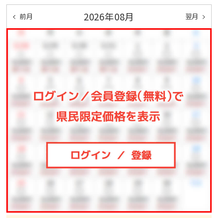
来宮駅⇔熱海風雅で無料送迎を行っております。
2026年08月
前月
翌月
来宮駅発 14:45／15:45／16:45／17:45
事前予約サービス（モバイルオーダー）にてご予約が可
能です。
※道路状況により遅れる場合がございます
※乗車定員に限りがありますので前日までのご予約を
お願いいたします
※タクシーをご利用の場合は、熱海駅から当館まで約
1,500円でご利用いただけます。
＜ご注意事項＞
・チェックイン予定時間から3時間を過ぎてもご連絡が
ない場合は、
お客様都合によるお取り消しとさせて頂きますのでご