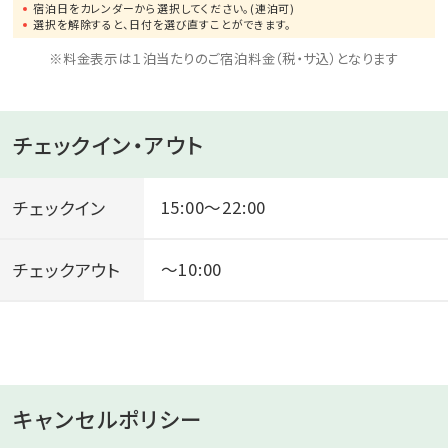
宿泊日をカレンダーから選択してください。(連泊可)
了承下さい。
選択を解除すると、日付を選び直すことができます。
・入湯税150円、宿泊税200円（12歳以上）が別途課税と
※料金表示は１泊当たりのご宿泊料金（税・サ込）となります
なります。
――――――――――――――――――――――
チェックイン・アウト
「ナチュラル伊豆フレンチ 熱海風雅」のおすすめポイン
トを記事でご紹介中♪
チェックイン
15:00～22:00
詳細はこちらをクリック♪
――――――――――――――――――――――
チェックアウト
～10:00
キャンセルポリシー