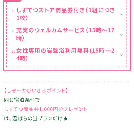
しずてつストア商品券付き（1組につき
1枚）
県内スーパー「しずてつストア」の1,000円券を
充実のウェルカムサービス（15時～17
宿泊月の翌月10日頃に「温泉ぱらだいす静
時）
岡」より、ご自宅に郵送いたします♪
アルコール含む各種ドリンクと軽食・スイーツ
女性専用の岩盤浴利用無料(15時～2
をロビーラウンジにご用意！
4時）
ウェルカムサービスの時間帯では、日ごとに変
わる映画の上映も行っております。
女性用大浴場に併設しています。専用の作務
衣もご用意していますので、空いている時にい
つでもご利用いただけます。
--------------------------------------------------------------
【しぞ～かびいき♨ポイント】
同じ宿泊条件で
しずてつ商品券1,000円分プレゼント
は、温ぱらの当プランだけ★