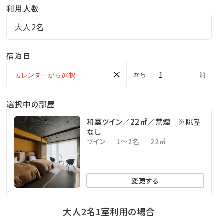
利用人数
※天候や仕入の状況により、メニューが異なります
大人2名
※当館のアレルギー対応ポリシーについては公式サイ
トに記載しております
宿泊日
※ご予約状況により、ご希望のお時間に添えない場合が
×
から
泊
ございます
選択中の部屋
■大浴場／カルシウム-ナトリウム塩化物、硫酸塩温泉
和室ツイン／22㎡／禁煙 ※眺望
“ご入浴可能時間 15:00～25:00／5:30～9:00”
なし
ツイン
1～2名
22㎡
■駐車場／屋外・無料
当館の駐車場は先着20台限定とさせていただきます。
変更する
※バイクでお越しのお客様も同様でございます
大人2名1室利用の場合
■ご送迎