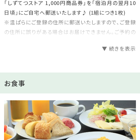
「しずてつストア 1,000円商品券」を「宿泊月の翌月10
日頃」にご自宅へ郵送いたします♪ (1組につき1枚)
※温ぱらにご登録の住所に郵送いたしますので、ご登録
の住所に誤りがある場合はお届けできません。ご予約の
際は今一度、会員情報管理ページよりご確認ください。
▼ 続きを表示
お得な県内旅行でリフレッシュした後、県民の皆さんの
日常生活においても、お得さを感じていただけたらと思
っております◎
お食事
--------------------------------------------------------------
◆◇◆期間限定×朝食無料プラン◆◇◆
数量限定で洋朝食ビュッフェ付きプランを素泊まりと同
価格でご提供いたします。