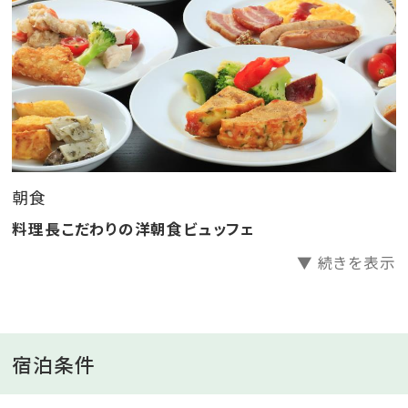
朝は栄養満点のお食事をご堪能ください。
チェックインは22時まで受け付けております。
※当プランではご夕食のご用意がございません
■ご滞在特典
・Wi-Fi無料
・選べる色浴衣
朝食
・ウェルカムサービス（15:00～17:00）
料理長こだわりの洋朝食ビュッフェ
フィンガーフードとドリンクをご用意いたします
▼ 続きを表示
・充実の館内コンテンツ
岩盤浴(女性大浴場内)、エステ、テラス他
宿泊条件
■ご朝食／レストラン
料理長こだわりの洋朝食ビュッフェ