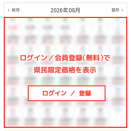
来宮駅⇔熱海風雅で無料送迎を行っております。
2026年08月
前月
翌月
来宮駅発 14:45／15:45／16:45／17:45
事前予約サービス（モバイルオーダー）にてご予約が可
能です。
※道路状況により遅れる場合がございます
※乗車定員に限りがありますので前日までのご予約を
お願いいたします
※タクシーをご利用の場合は、熱海駅から当館まで約
1,500円でご利用いただけます。
＜ご注意事項＞
・チェックイン予定時間から3時間を過ぎてもご連絡が
ない場合は、
お客様都合によるお取り消しとさせて頂きますのでご