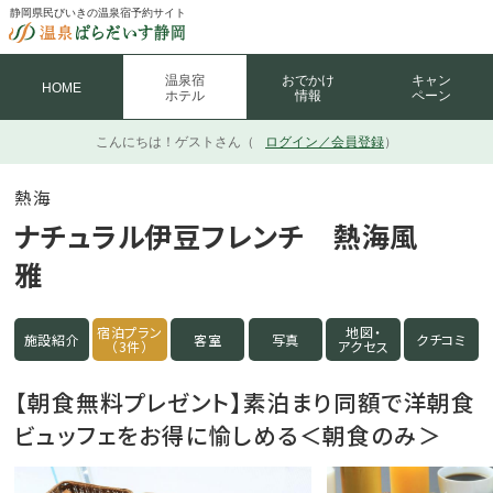
静岡県民びいきの温泉宿予約サイト
温泉宿
おでかけ
キャン
HOME
ホテル
情報
ペーン
こんにちは！
ゲストさん（
ログイン／会員登録
）
熱海
ナチュラル伊豆フレンチ 熱海風
雅
宿泊プラン
地図・
施設紹介
客室
写真
クチコミ
（3件）
アクセス
【朝食無料プレゼント】素泊まり同額で洋朝食
ビュッフェをお得に愉しめる＜朝食のみ＞