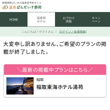
静岡県民びいきの温泉宿予約サイト
温泉宿
おでかけ
キャン
HOME
ホテル
情報
ペーン
こんにちは！
ゲストさん（
ログイン／会員登録
）
大変申し訳ありません、ご希望のプランの掲
載が終了しました。
＼最新の掲載中プランはこちら／
稲取
稲取東海ホテル湯苑