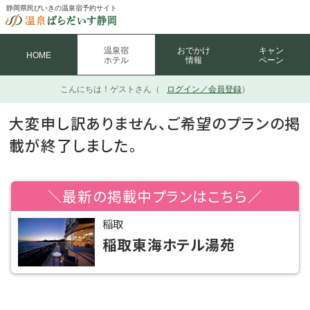
静岡県民びいきの温泉宿予約サイト
温泉宿
おでかけ
キャン
HOME
ホテル
情報
ペーン
こんにちは！
ゲストさん（
ログイン／会員登録
）
大変申し訳ありません、ご希望のプランの掲
載が終了しました。
＼最新の掲載中プランはこちら／
稲取
稲取東海ホテル湯苑