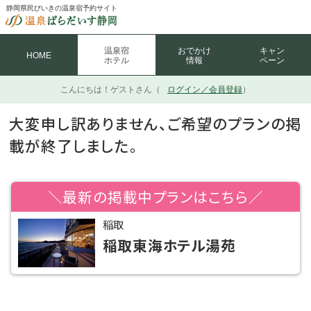
静岡県民びいきの温泉宿予約サイト
温泉宿
おでかけ
キャン
HOME
ホテル
情報
ペーン
こんにちは！
ゲストさん（
ログイン／会員登録
）
大変申し訳ありません、ご希望のプランの掲
載が終了しました。
＼最新の掲載中プランはこちら／
稲取
稲取東海ホテル湯苑