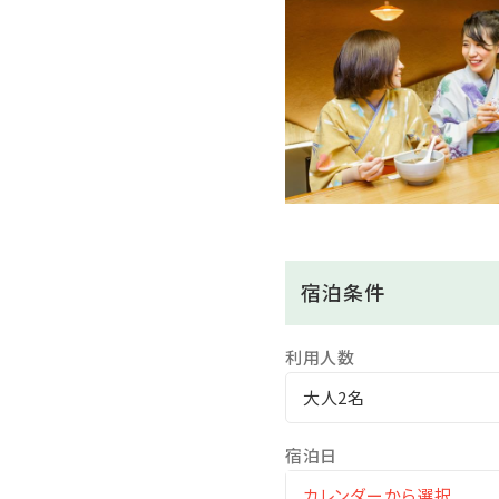
≪夕食時追加料理等のご案
「アルコール飲み放題60分」1,
「鮑の踊り焼き」2,750円 →
「伊勢海老酒蒸し」3,150円
「富士山牛の陶板焼き」2,45
※追加料理のご注文は3日前
都合により承る事ができな
※消費税込 1名様よりお申
宿泊条件
※お申込みの際は当館へお
利用人数
★朝食
大人2名
和洋バイキング
宿泊日
＜大浴場＞