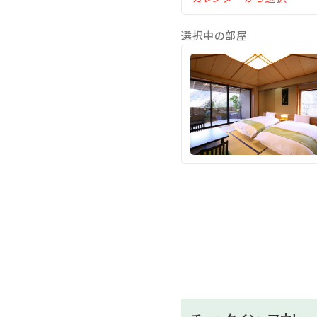
営業時間 15時～24時/5時
選択中の部屋
＜貸切風呂＞
趣の異なる7種の貸切風呂を
【お子様料金の改定：2026
※下記をご確認くださいます
＜お子様＞
小学生：大人の70％（食事・
4歳～6歳未就学児：大人の5
3歳：施設使用料2,200円（
※お申し込みは（食事・寝具
※現地にて別途お支払いいた
0歳～2歳：無料（食事・寝具
※ベッドガード等のご用意は
洋室は0歳～3歳のお子様の