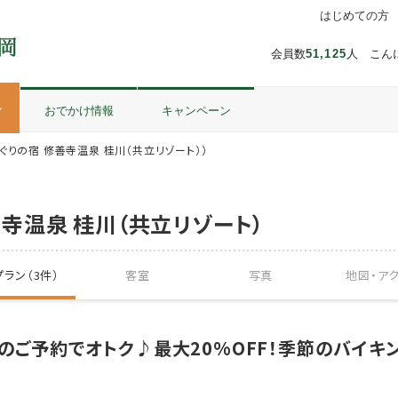
はじめての方
会員数
51,125
人 こん
ル
おでかけ情報
キャンペーン
ぐりの宿 修善寺温泉 桂川（共立リゾート））
寺温泉 桂川（共立リゾート）
ラン（3件）
客室
写真
地図・
ア
でのご予約でオトク♪最大20%OFF！季節のバイキ