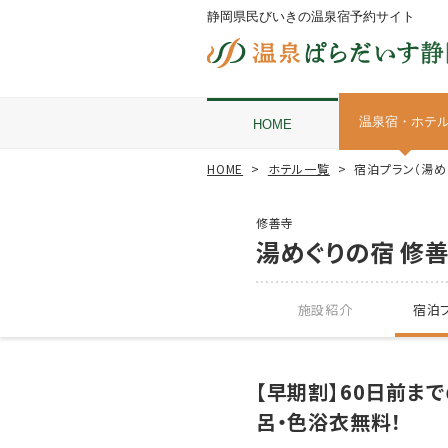
静岡県民びいきの温泉宿予約サイト
温泉宿・ホテ
HOME
HOME
ホテル一覧
宿泊プラン（湯め
修善寺
湯めぐりの宿 修善
施設紹介
宿泊プ
【早期割】60日前ま
呂・色浴衣無料！