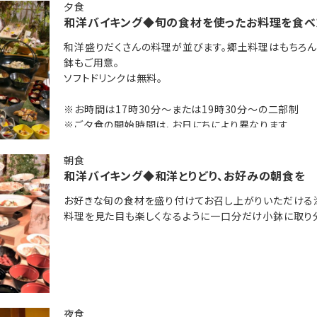
のブックコーナー
夕食
和洋バイキング◆旬の食材を使ったお料理を食べ
ズコーナー
和洋盛りだくさんの料理が並びます。郷土料理はもちろん
鉢もご用意。
「夜鳴きそば」をご用意♪
ソフトドリンクは無料。
！
※お時間は17時30分～または19時30分～の二部制
※ご夕食の開始時間は、お日にちにより異なります
※ご夕食時間はご到着時の先着順にて承ります
 桂川(共立リゾート)」のおすすめポイントを記事でご紹介中♪
朝食
和洋バイキング◆和洋とりどり、お好みの朝食を
お好きな旬の食材を盛り付けてお召し上がりいただける
料理を見た目も楽しくなるように一口分だけ小鉢に取り
時30分～の二部制
にちにより異なります。
先着順にて承ります。
夜食