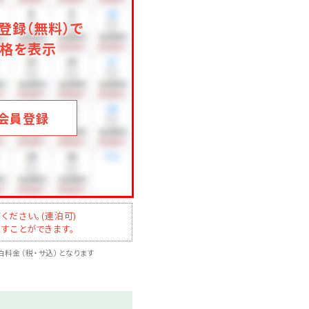
登録（無料）で
格を表示
ください。
会員登録
ください。(連泊可)
すことができます。
料金（税・サ込）となります