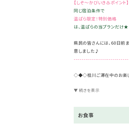
【しぞ～かびいき♨ポイント】
同じ宿泊条件で
温ぱら限定！特別価格
は、温ぱらの当プランだけ★
県民の皆さんには、60日前
意しました♪
----------------------------
◇◆◇桂川ご滞在中のお楽
【無料】7つの貸切風呂は空
▼ 続きを表示
【無料】選べる色浴衣をご用
【無料】お部屋でWi-Fiがご
【無料】全室に加湿空気清
お食事
【無料】夕食はソフトドリン
【無料】卓球コーナー