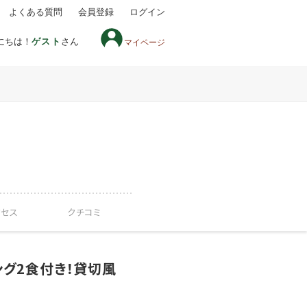
よくある質問
会員登録
ログイン
にちは！
ゲスト
さん
マイページ
クセス
クチコミ
ング2食付き！貸切風