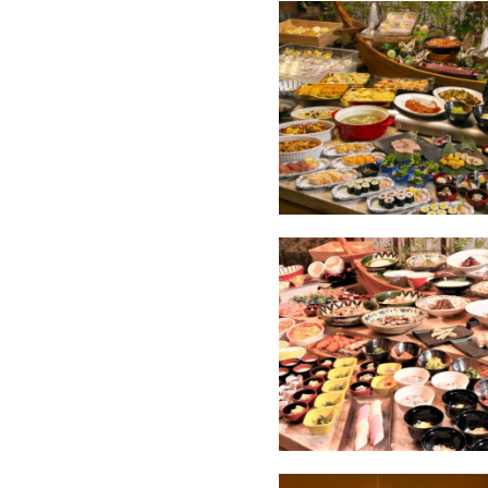
【無料】マンガや小説が充実
【無料】お子様が遊べるキッ
【無料】マッサージチェア
【無料】お夜食はめん処にて
【さらに】館内にコンビニ併設
――――――――――――――――――――――
「湯めぐりの宿 修善寺温泉
詳細はこちらをクリック♪
――――――――――――――――――――――
★夕食
和洋バイキング
※基本17時30分～又は19
※ご夕食の開始時間は、お日
※ご夕食時間はご到着時の