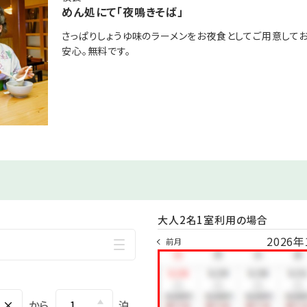
めん処にて「夜鳴きそば」
内≫
さっぱりしょうゆ味のラーメンをお夜食としてご用意して
980円 →事前予約で60分/1,680円
安心。無料です。
事前予約で2,500円
→事前予約で2,850円
0円 →事前予約で2,250円
までにお知らせください
い事がございます
込みいただけます
電話か予約時に備考欄へご記載ください
大人2名1室利用の場合
2026年
前月
×
から
泊