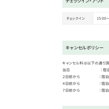
チェックイン・アウト
※0歳～2歳のお子様の年齢
チェックイン
15:00
キャンセルポリシー
キャンセル料は以下の通り
当日 ：宿泊料
２日前から ：宿泊
４日前から ：宿泊
７日前から ：宿泊料