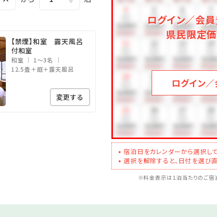
～10時
ログイン／会員
県民限定価
【禁煙】和室 露天風呂
ご用意。ご予約不要、ご自身で空きを確認いただき、ご自由にお入り
付和室
和室
1～3名
12.5畳＋庭＋露天風呂
年2月1日以降のご予約に関するお知らせ】
ログイン／
ようお願いいたします。
変更する
寝具付）
0％（食事・寝具付）
食事・寝具なし）
宿泊日をカレンダーから選択して
なし）をご選択ください。
選択を解除すると、日付を選び直
だきます。
※料金表示は１泊当たりのご宿泊
なし）
ありませんので
ご利用をお控えいただいております。