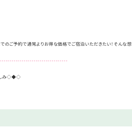
までのご予約で通常よりお得な価格でご宿泊いただきたい！そんな
----------------------------------
しみ◇◆◇
きがあれば何度でもご利用可能！
意
利用OK
浄機を設置
ク飲み放題！