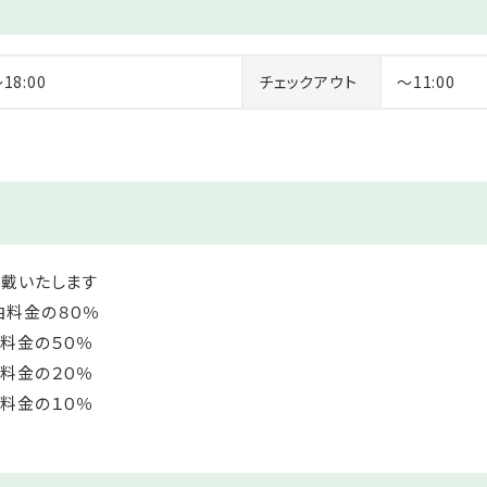
を備考欄に記載するようお願い申し上げます。
～18:00
チェックアウト
～11:00
頂戴いたします
金の８０％
料金の５０％
料金の２０％
金の１０％