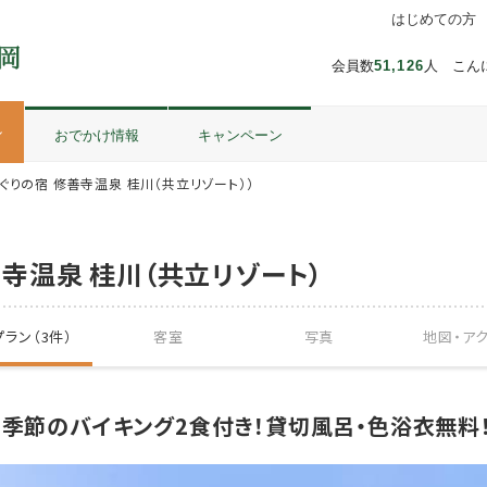
はじめての方
会員数
51,126
人 こん
ル
おでかけ情報
キャンペーン
ぐりの宿 修善寺温泉 桂川（共立リゾート））
寺温泉 桂川（共立リゾート）
ラン（3件）
客室
写真
地図・
ア
】季節のバイキング2食付き！貸切風呂・色浴衣無料