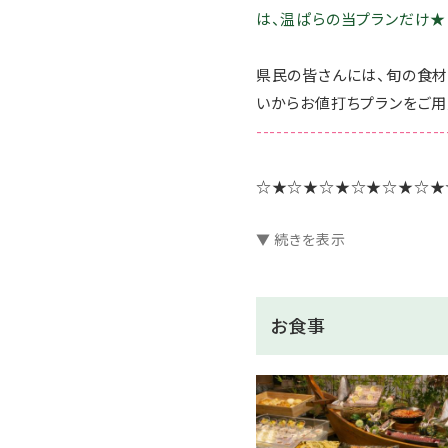
は、温ぱらの当プランだけ★
県民の皆さんには、旬の食材
いからお値打ちプランをご用
----------------------------
☆★☆★☆★☆★☆★☆★
▼ 続きを表示
1泊2食付きのスタンダー
☆★☆★☆★☆★☆★☆★
お食事
◇◆◇桂川ご滞在中のお楽
【無料】7つの貸切風呂は空
【無料】選べる色浴衣をご用
【無料】お部屋でWi-Fiがご