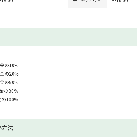
～18:00
チェックアウト
～10:00
なし）
ありませんので
ご利用をお控えいただいております。
を備考欄に記載するようお願い申し上げます。
の10%
の20%
の50%
80%
の100%
い方法