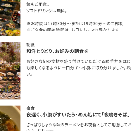
鉢もご用意。
浄機を設置
ソフトドリンクは無料。
ク飲み放題！
※お時間は17時30分～または19時30分～の二部制
※ご夕食の開始時間は、お日にちにより異なります
のブックコーナー
※ご夕食時間はご到着時の先着順にて承ります
ズコーナー
朝食
和洋とりどり、お好みの朝食を
「夜鳴きそば」をご用意♪
お好きな旬の食材を盛り付けていただける勝手丼をはじ
！
も楽しくなるように一口分ずつ小鉢に取り分けました。お
い。
 桂川(共立リゾート)」のおすすめポイントを記事でご紹介中♪
夜食
夜遅く、小腹がすいたら・めん処にて「夜鳴きそば」
さっぱりしょうゆ味のラーメンをお夜食としてご用意して
安心。無料です。