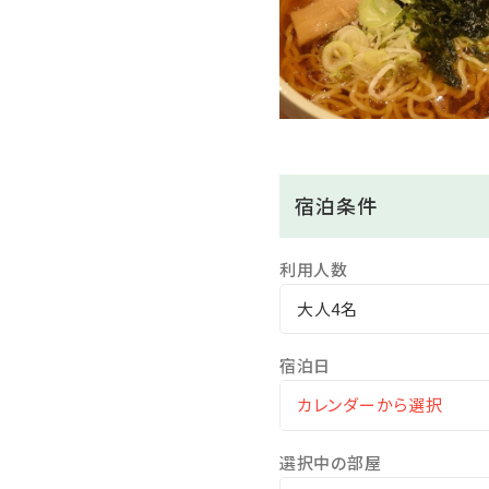
※基本17時30分～または1
※ご夕食の開始時間は、お日
※ご夕食時間はご到着時の
≪夕食時追加料理等のご案
「アルコール飲み放題60分」1,
宿泊条件
「鮑の踊り焼き」2,750円 →
「伊勢海老酒蒸し」3,150円
「富士山牛の陶板焼き」2,45
利用人数
※追加料理のご注文は3日前
大人4名
都合により承る事ができな
※消費税込 1名様よりお申
宿泊日
※お申込みの際は当館へお
選択中の部屋
★朝食