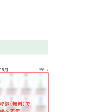
08月
翌月
登録（無料）で
格を表示