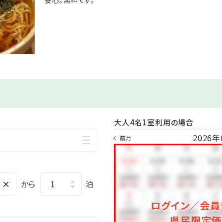
9時30分～の二部制
にちにより異なります
先着順にて承ります
内≫
980円 →事前予約で60分/1,680円
事前予約で2,500円
→事前予約で2,850円
0円 →事前予約で2,250円
大人4名1室利用の場合
までにお知らせください
2026年
前月
い事がございます
込みいただけます
電話か予約時に備考欄へご記載ください
×
から
泊
ログイン／会員
県民限定価