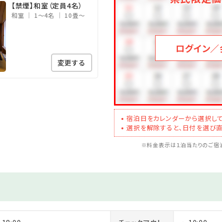
【禁煙】和室（定員4名）
和室
1～4名
10畳～
ログイン／
～10時
変更する
ご用意。ご予約不要、ご自身で空きを確認いただき、ご自由にお入り
宿泊日をカレンダーから選択して
年2月1日以降のご予約に関するお知らせ】
選択を解除すると、日付を選び直
ようお願いいたします。
※料金表示は１泊当たりのご宿泊
寝具付）
0％（食事・寝具付）
食事・寝具なし）
なし）をご選択ください。
だきます。