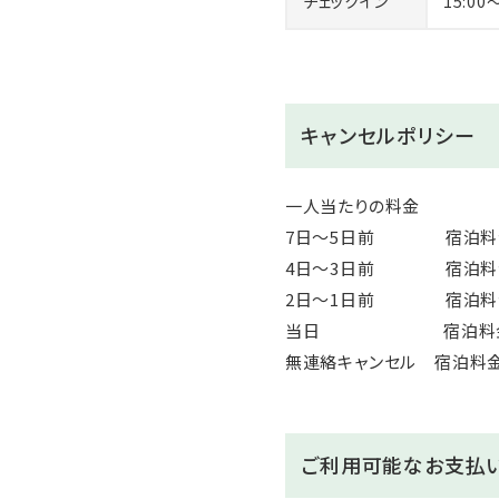
チェックイン
15:00
0歳～2歳：無料（食事・寝具
※ベッドガード等のご用意は
洋室は0歳～3歳のお子様の
※0歳～2歳のお子様の年齢
キャンセルポリシー
一人当たりの料金
7日～5日前 宿泊料金
4日～3日前 宿泊料金
2日～1日前 宿泊料金
当日 宿泊料金の
無連絡キャンセル 宿泊料金
ご利用可能なお支払