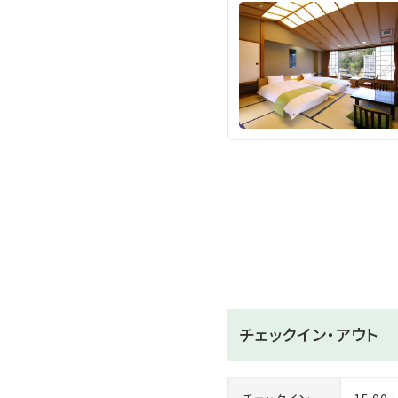
和洋バイキング
＜大浴場＞
営業時間 15時～24時/5時
＜貸切風呂＞
趣の異なる7種の貸切風呂を
【お子様料金の改定：2026
※下記をご確認くださいます
＜お子様＞
小学生：大人の70％（食事・
4歳～6歳未就学児：大人の5
チェックイン・アウト
3歳：施設使用料2,200円（
※お申し込みは（食事・寝具
※現地にて別途お支払いいた