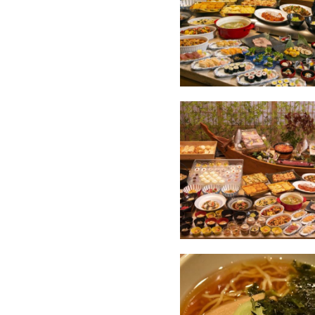
【無料】全室に加湿空気清
【無料】夕食はソフトドリン
【無料】卓球コーナー
【無料】マンガや小説が充実
【無料】お子様が遊べるキッ
【無料】マッサージチェア
【無料】お夜食はめん処にて
【さらに】館内にコンビニ併設
――――――――――――――――――――――
「湯めぐりの宿 修善寺温泉
詳細はこちらをクリック♪
――――――――――――――――――――――
★夕食
和洋バイキング