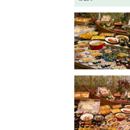
【無料】卓球コーナー
【無料】マンガや小説が充実
【無料】お子様が遊べるキッ
【無料】マッサージチェア
【無料】お夜食はめん処にて
【さらに】館内にコンビニ併設
――――――――――――――――――――――
「湯めぐりの宿 修善寺温泉
詳細はこちらをクリック♪
――――――――――――――――――――――
★夕食
和洋バイキング
※基本17時30分～又は19
※ご夕食の開始時間は、お日