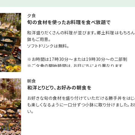
のブックコーナー
夕食
旬の食材を使ったお料理を食べ放題で
ズコーナー
和洋盛りだくさんの料理が並びます。郷土料理はもちろん
鉢もご用意。
「夜鳴きそば」をご用意♪
ソフトドリンクは無料。
！
※お時間は17時30分～または19時30分～の二部制
※ご夕食の開始時間は、お日にちにより異なります
※ご夕食時間はご到着時の先着順にて承ります
 桂川(共立リゾート)」のおすすめポイントを記事でご紹介中♪
朝食
和洋とりどり、お好みの朝食を
お好きな旬の食材を盛り付けていただける勝手丼をはじ
も楽しくなるように一口分ずつ小鉢に取り分けました。お
い。
時30分～の二部制
にちにより異なります。