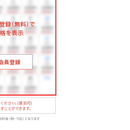
登録（無料）で
格を表示
ください。
会員登録
ください。(連泊可)
すことができます。
料金（税・サ込）となります