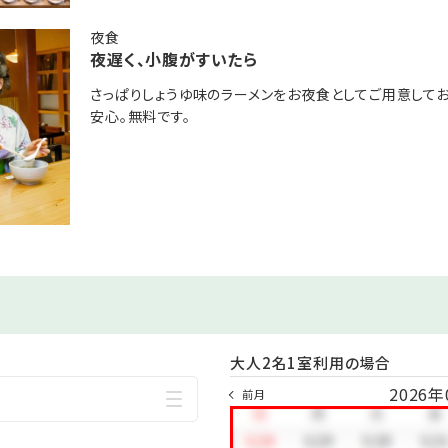
先着順にて承ります。
夜食
夜遅く、小腹がすいたら
内≫
さっぱりしょうゆ味のラーメンをお夜食としてご用意して
980円 →事前予約で60分/1,680円
安心。無料です。
事前予約で2,500円
→事前予約で2,850円
0円 →事前予約で2,250円
までにお知らせください
い事がございます
込みいただけます
電話か予約時に備考欄へご記載ください
大人2名1室利用の場合
2026年
前月