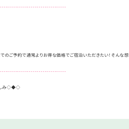
----------------------------------
までのご予約で通常よりお得な価格でご宿泊いただきたい！そんな
----------------------------------
しみ◇◆◇
きがあれば何度でもご利用可能！
意
利用OK
浄機を設置
ク飲み放題！