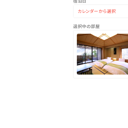
宿泊日
＜大浴場＞
営業時間 15時～24時/5時
選択中の部屋
＜貸切風呂＞
趣の異なる7種の貸切風呂を
【お子様料金の改定：2026
※下記をご確認くださいます
＜お子様＞
小学生：大人の70％（食事・
4歳～6歳未就学児：大人の5
3歳：施設使用料2,200円（
※お申し込みは（食事・寝具
※現地にて別途お支払いいた
0歳～2歳：無料（食事・寝具
※ベッドガード等のご用意は