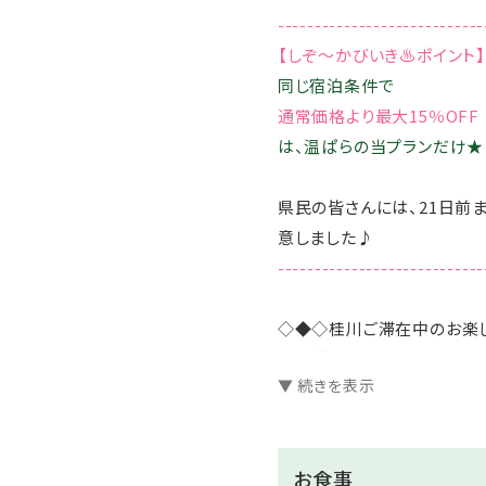
----------------------------
【しぞ～かびいき♨ポイント】
同じ宿泊条件で
通常価格より最大15％OFF
は、温ぱらの当プランだけ★
県民の皆さんには、21日前
意しました♪
----------------------------
◇◆◇桂川ご滞在中のお楽
【無料】7つの貸切風呂は空
▼ 続きを表示
【無料】選べる色浴衣をご用
【無料】お部屋でWi-Fiがご
【無料】全室に加湿空気清
お食事
【無料】夕食はソフトドリン