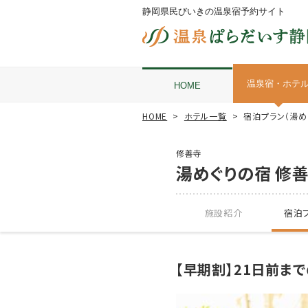
静岡県民びいきの温泉宿予約サイト
温泉宿・ホテ
HOME
HOME
ホテル一覧
宿泊プラン（湯め
修善寺
湯めぐりの宿 修善
施設紹介
宿泊プ
【早期割】21日前ま