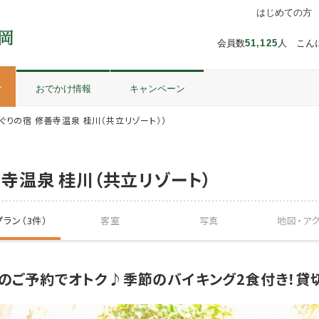
はじめての方
会員数
51,125
人 こん
ル
おでかけ情報
キャンペーン
ぐりの宿 修善寺温泉 桂川（共立リゾート））
寺温泉 桂川（共立リゾート）
ラン（3件）
客室
写真
地図・
ア
でのご予約でオトク♪季節のバイキング2食付き！貸