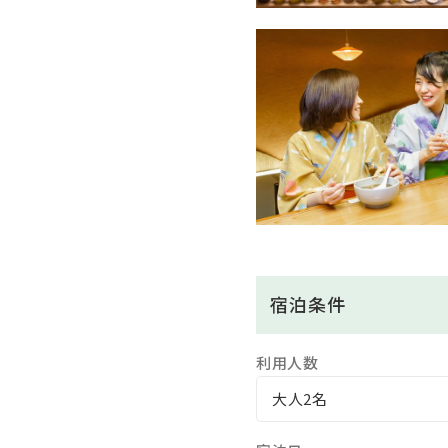
※ご夕食時間はご到着時の
≪夕食時追加料理等のご案
「アルコール飲み放題60分」1,
「鮑の踊り焼き」2,750円 →
「伊勢海老酒蒸し」3,150円
「富士山牛の陶板焼き」2,45
※追加料理のご注文は3日前
都合により承る事ができな
※消費税込 1名様よりお申
宿泊条件
※お申込みの際は当館へお
利用人数
★朝食
大人2名
和洋バイキング