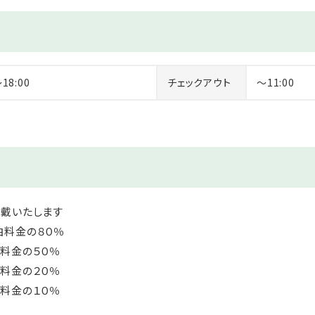
ご利用をお控えいただいております。
を備考欄に記載するようお願い申し上げます。
～18:00
チェックアウト
～11:00
頂戴いたします
金の８０％
料金の５０％
料金の２０％
金の１０％