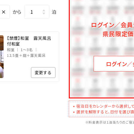
×
から
泊
～10時
ログイン／会員
県民限定価
【禁煙】和室 露天風呂
ご用意。ご予約不要、ご自身で空きを確認いただき、ご自由にお入り
付和室
和室
1～3名
12.5畳＋庭＋露天風呂
年2月1日以降のご予約に関するお知らせ】
ログイン／
ようお願いいたします。
変更する
寝具付）
0％（食事・寝具付）
食事・寝具なし）
宿泊日をカレンダーから選択して
なし）をご選択ください。
選択を解除すると、日付を選び直
だきます。
※料金表示は１泊当たりのご宿泊
なし）
ありませんので