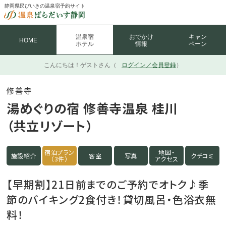
静岡県民びいきの温泉宿予約サイト
温泉宿
おでかけ
キャン
HOME
ホテル
情報
ペーン
こんにちは！
ゲストさん（
ログイン／会員登録
）
修善寺
湯めぐりの宿 修善寺温泉 桂川
（共立リゾート）
宿泊プラン
地図・
施設紹介
客室
写真
クチコミ
（3件）
アクセス
【早期割】21日前までのご予約でオトク♪季
節のバイキング2食付き！貸切風呂・色浴衣無
料！