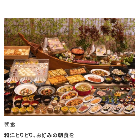
★夕食
和洋バイキング
※基本17時30分～又は19時30分～の二部制
※ご夕食の開始時間は、お日にちにより異なります。
※ご夕食時間はご到着時の先着順にて承ります。
≪夕食時追加料理等のご案内≫
「アルコール飲み放題60分」1,980円 →事前予約で60
分/1,680円
「鮑の踊り焼き」2,750円 →事前予約で2,500円
「伊勢海老酒蒸し」3,150円→事前予約で2,850円
「富士山牛の陶板焼き」2,450円 →事前予約で2,250円
朝食
※追加料理のご注文は3日前までにお知らせください
都合により承る事ができない事がございます
和洋とりどり、お好みの朝食を