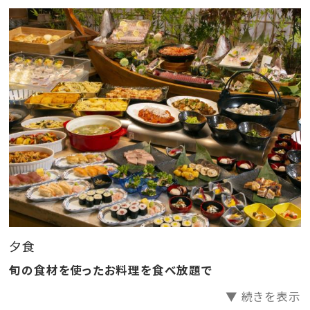
【無料】全室に加湿空気清浄機を設置
【無料】夕食はソフトドリンク飲み放題！
【無料】卓球コーナー
【無料】マンガや小説が充実のブックコーナー
【無料】お子様が遊べるキッズコーナー
【無料】マッサージチェア
【無料】お夜食はめん処にて「夜鳴きそば」をご用意♪
【さらに】館内にコンビニ併設！
――――――――――――――――――――――
「湯めぐりの宿 修善寺温泉 桂川(共立リゾート)」のおす
すめポイントを記事でご紹介中♪
夕食
詳細はこちらをクリック♪
旬の食材を使ったお料理を食べ放題で
――――――――――――――――――――――
▼ 続きを表示