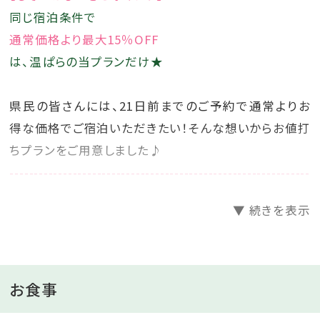
同じ宿泊条件で
通常価格より最大15％OFF
は、温ぱらの当プランだけ★
県民の皆さんには、21日前までのご予約で通常よりお
得な価格でご宿泊いただきたい！そんな想いからお値打
ちプランをご用意しました♪
--------------------------------------------------------------
▼ 続きを表示
◇◆◇桂川ご滞在中のお楽しみ◇◆◇
【無料】7つの貸切風呂は空きがあれば何度でもご利用
可能！
【無料】選べる色浴衣をご用意
お食事
【無料】お部屋でWi-Fiがご利用OK