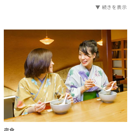
※消費税込 1名様よりお申込みいただけます
▼ 続きを表示
※お申込みの際は当館へお電話か予約時に備考欄へご
記載ください
★朝食
和洋バイキング
＜大浴場＞
営業時間 15時～24時/5時～10時
＜貸切風呂＞
趣の異なる7種の貸切風呂をご用意。ご予約不要、ご自
身で空きを確認いただき、ご自由にお入りください。
夜食