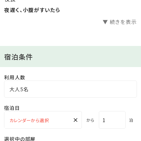
【お子様料金の改定：2026年2月1日以降のご予約に関
夜遅く、小腹がすいたら
するお知らせ】
▼ 続きを表示
※下記をご確認くださいますようお願いいたします。
＜お子様＞
小学生：大人の70％（食事・寝具付）
宿泊条件
4歳～6歳未就学児：大人の50％（食事・寝具付）
3歳：施設使用料2,200円（食事・寝具なし）
利用人数
※お申し込みは（食事・寝具なし）をご選択ください。
※現地にて別途お支払いいただきます。
大人5名
0歳～2歳：無料（食事・寝具なし）
※ベッドガード等のご用意はありませんので
宿泊日
洋室は0歳～3歳のお子様のご利用をお控えいただいて
×
から
泊
おります。
※0歳～2歳のお子様の年齢を備考欄に記載するようお
選択中の部屋