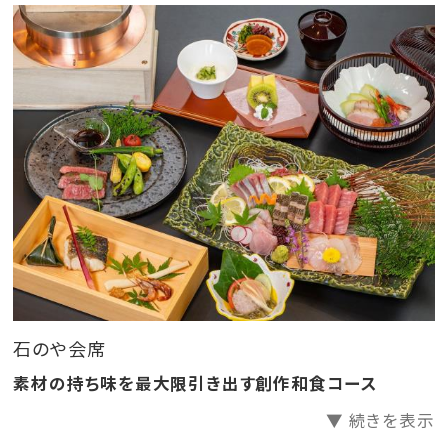
けではなく客室の浴室でも温泉を楽しんでいただくこと
ができます。
地元食材の持ち味を存分に引き出す、調理長自慢の創
作料理。古き良き時代の姿を保ち続けるここ伊豆長岡
で、至福のときをお過ごしください。
※【重要】※ 大浴場改修工事のご案内(2024年5月7日
～8月9日)
2024年5月7日(PM)～8月9日(AM)の期間中は改修工
事に伴い、大浴場のご利用が出来ません。客室内の温泉
石のや会席
は問題なくご利用いただけます。
素材の持ち味を最大限引き出す創作和食コース
▼ 続きを表示
ご迷惑をお掛け致しますが、何卒ご理解、ご協力の程よ