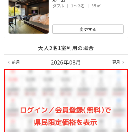
ダブル
1～2名
35㎡
メインロビーに佇むブックカフェ、寛ぎの時間をお過ごし
ください。
リフレッシュメントもご用意。
変更する
■無料送迎（完全予約制。予約の無い便は運行しませ
大人2名1室利用の場合
ん。）
2026年08月
ご希望の方はコメント欄に希望時間をご記入、もしくは
前月
翌月
前日までにご連絡ください。
* 伊豆長岡駅→石のや 15時/ 15時55分/ 16時40分
* 石のや→伊豆長岡駅 10時30分/ 11時10分/ 12時10
分