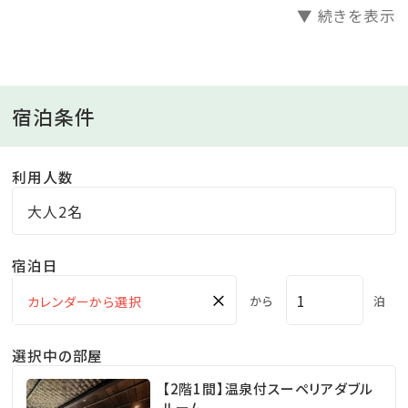
DVD
▼ 続きを表示
* 全室Free Wi-Fi完備
■お食事（お食事処にて）
宿泊条件
ご夕食:素材の持ち味を最大限引き出す創作和食コース
** お時間はご到着時にご案内いたします。
利用人数
ご朝食:彩り豊かな旬の食材の和食膳
大人2名
** お時間はご到着時にご案内いたします。
宿泊日
■大浴場・露天風呂（伊豆長岡温泉/ 加温・加水・循環）
×
から
泊
* ご利用時間：15時-24時、6時-11時
* 一日毎の男女入替制。
選択中の部屋
【2階1間】温泉付スーペリアダブル
■ブックカフェ(15時-23時、8時-11時)
ルーム