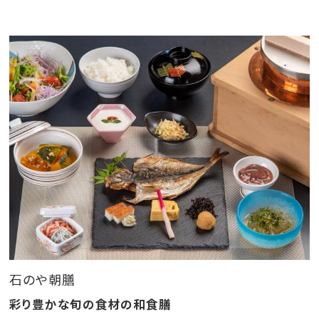
ろしくお願い申し上げます
〜石のやのおもてなし〜
* 足湯にゆったりつかりながら眺める二千坪の日本庭
園
* 源泉口から直接天然温泉がかけ流しで楽しめる客室
室内風呂
* 心地よい眠りを誘う厳選寝具
* 「THANN(タン)」ブランドのアロマフレグランス＆加湿
機能付き空気清浄機
* 天然由来成分にこだわった、DHC「オリーブグリーンシ
石のや朝膳
リーズ」バスアメニティ
* 大型60インチテレビ、Blu-Rayプレーヤー、レンタル
彩り豊かな旬の食材の和食膳