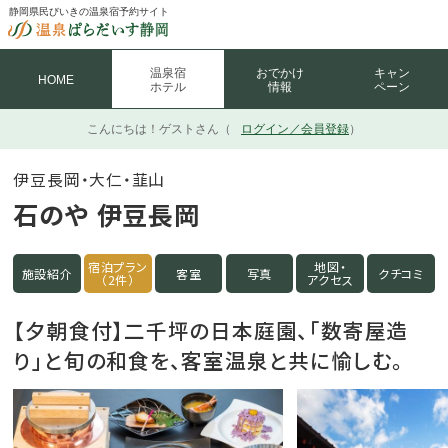
静岡県民びいきの温泉宿予約サイト
温泉宿
おでかけ
キャン
HOME
ホテル
情報
ペーン
こんにちは！
ゲストさん（
ログイン／会員登録
）
伊豆長岡・大仁・韮山
石のや 伊豆長岡
宿泊プラン
地図・
施設紹介
客室
写真
クチコミ
（2件）
アクセス
【夕朝食付】二千坪の日本庭園、「数寄屋造
り」と旬の和食を、客室温泉と共に愉しむ。