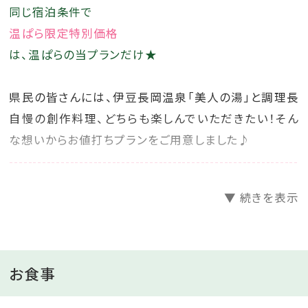
同じ宿泊条件で
温ぱら限定特別価格
は、温ぱらの当プランだけ★
県民の皆さんには、伊豆長岡温泉「美人の湯」と調理長
自慢の創作料理、どちらも楽しんでいただきたい！そん
な想いからお値打ちプランをご用意しました♪
--------------------------------------------------------------
■当館イチオシの定番プラン。「石のや」を堪能されたい
▼ 続きを表示
方へおすすめ■
「離れ」に囲まれながら、その存在感を強烈にアピール
する二千坪の日本庭園。
すべての部屋でお楽しみ頂ける、伊豆長岡温泉「美人の
お食事
湯」。全室の浴室には源泉の温泉蛇口があり、大浴場だ