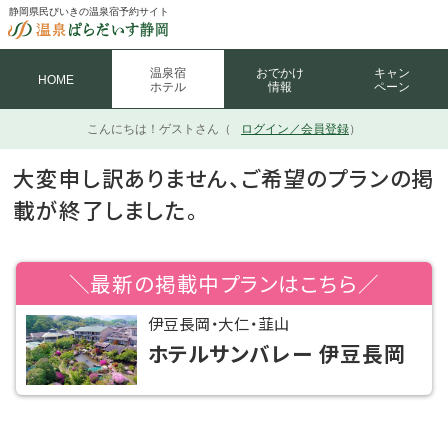
静岡県民びいきの温泉宿予約サイト
温泉宿
おでかけ
キャン
HOME
ホテル
情報
ペーン
こんにちは！
ゲストさん（
ログイン／会員登録
）
大変申し訳ありません、ご希望のプランの掲
載が終了しました。
＼最新の掲載中プランはこちら／
伊豆長岡・大仁・韮山
ホテルサンバレー 伊豆長岡