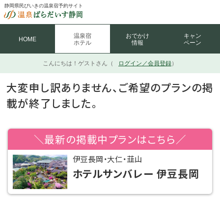
静岡県民びいきの温泉宿予約サイト
温泉宿
おでかけ
キャン
HOME
ホテル
情報
ペーン
こんにちは！
ゲストさん（
ログイン／会員登録
）
大変申し訳ありません、ご希望のプランの掲
載が終了しました。
＼最新の掲載中プランはこちら／
伊豆長岡・大仁・韮山
ホテルサンバレー 伊豆長岡