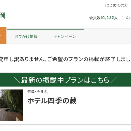
はじめての方
会員数
51,122
人 こん
ル
おでかけ情報
キャンペーン
変申し訳ありません、ご希望のプランの掲載が終了しまし
＼最新の掲載中プランはこちら／
河津・今井浜
ホテル四季の蔵