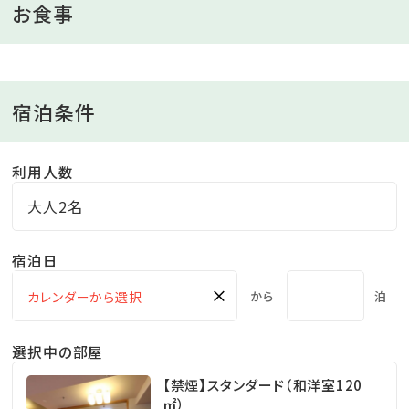
ださい！
お食事
★朝食★
焼きたての干物やクロワッサン、オムレツ、など和洋バイ
宿泊条件
キングでお腹一杯!
利用人数
大人2名
宿泊日
×
から
泊
選択中の部屋
【禁煙】スタンダード（和洋室120
㎡）