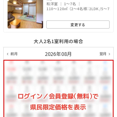
和洋室
1～7名
110～120㎡ （2～4名様：2LDK /5～7名様
変更する
大人2名1室利用の場合
2026年08月
前月
翌月