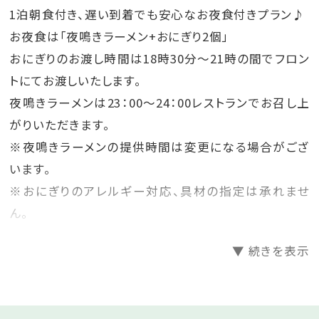
1泊朝食付き、遅い到着でも安心なお夜食付きプラン♪
お夜食は「夜鳴きラーメン+おにぎり2個」
おにぎりのお渡し時間は18時30分～21時の間でフロン
トにてお渡しいたします。
夜鳴きラーメンは23：00～24：00レストランでお召し上
がりいただきます。
※夜鳴きラーメンの提供時間は変更になる場合がござ
います。
※おにぎりのアレルギー対応、具材の指定は承れませ
ん。
衛生上の観点から時間を過ぎてからのお渡しは出来
▼ 続きを表示
ませんので予めご了承ください。
朝食はソフトドリンク飲み放題！バイキングをお楽しみく