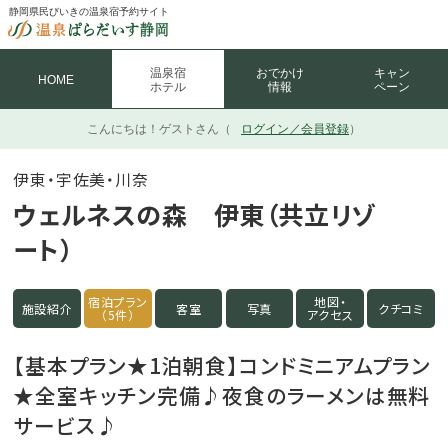
静岡県民びいきの温泉宿予約サイト
温泉宿
おでかけ
キャン
HOME
ホテル
情報
ペーン
こんにちは！
ゲストさん（
ログイン／会員登録
）
伊東・宇佐美・川奈
ウェルネスの森 伊東（共立リゾ
ート）
宿泊プラン
地図・
施設紹介
客室
写真
クチコミ
（5件）
アクセス
【基本プラン★1泊朝食】コンドミニアムプラン
★全室キッチン完備♪夜食のラーメンは無料
サービス♪