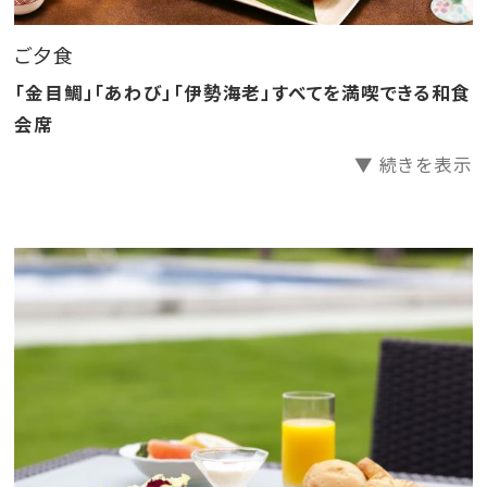
◇ご朝食は和洋のバイキングスタイルです。
ご夕食
＊朝食営業時間7時30分～9時30分
「金目鯛」「あわび」「伊勢海老」すべてを満喫できる和食
会席
※時期により料理内容、容器等を変更する場合がござ
▼ 続きを表示
います。
※お子様の夕食には鮑・伊勢海老・金目鯛はつきませ
ん。お子様向けのお料理となります。
※写真はイメージです。
※会場の営業時間は都合により変更する場合がござい
ます。
※食物アレルギーをお持ちのお客様はご予約の際お申
し出ください。重度の食物アレルギーのご要望にはお応
えできない場合がございます。