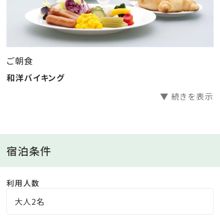
■2歳以下のお子様は無料（食事・寝具なし）、3～4歳の
お子様は施設使用料2，750円・朝食バイキング代550
ご朝食
円、あわせて3，300円（夕食・寝具なし）頂戴します。
和洋バイキング
▼ 続きを表示
宿泊条件
利用人数
大人2名