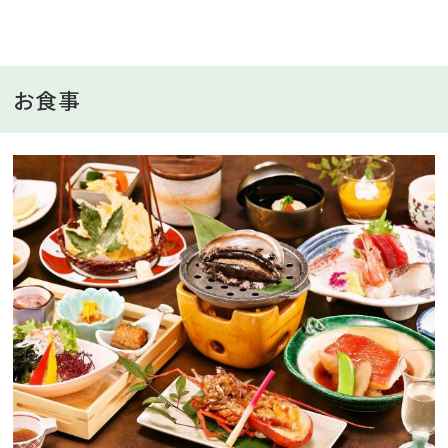
き」（半身）、「金目鯛切身煮付」付きです。
＊夕食営業時間17時30分～20時
【ご夕食メニュー例】
お食事
・食前酢
・先附 季節の珍味
・お造り 四点盛り
・温物 鮑踊焼き（約80g 1枚）
・焼物 伊勢海老鬼殻焼き（半身）
・煮物 金目鯛切身煮付
・揚物 天ぷら
・洋皿 サラダ
・蒸物 茶碗蒸し
・吸物
・デザート