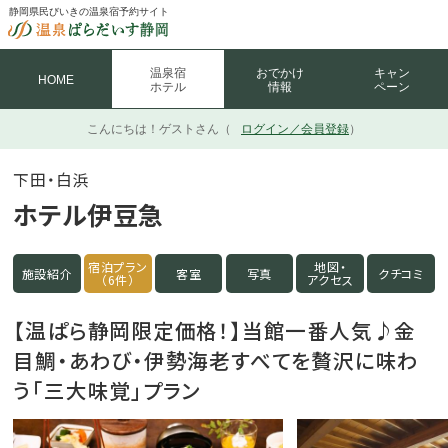
静岡県民びいきの温泉宿予約サイト
温泉宿
おでかけ
キャン
HOME
ホテル
情報
ペーン
こんにちは！
ゲストさん（
ログイン／会員登録
）
下田・白浜
ホテル伊豆急
宿泊プラン
地図・
施設紹介
客室
写真
クチコミ
（6件）
アクセス
【温ぱら静岡限定価格！】当館一番人気♪金
目鯛・あわび・伊勢海老すべてを贅沢に味わ
う「三大味覚」プラン