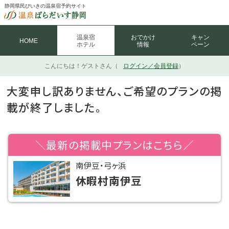
静岡県民びいきの温泉宿予約サイト
温泉宿
おでかけ
キャン
HOME
ホテル
情報
ペーン
こんにちは！
ゲストさん（
ログイン／会員登録
）
大変申し訳ありません、ご希望のプランの掲
載が終了しました。
＼最新の掲載中プランはこちら／
南伊豆・弓ヶ浜
休暇村南伊豆