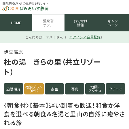
静岡県民びいきの温泉宿予約サイト
温泉宿
おでかけ
キャン
HOME
ホテル
情報
ペーン
こんにちは！
ゲストさん（
ログイン／会員登録
）
伊豆高原
杜の湯 きらの里（共立リゾー
ト）
宿泊プラン
地図・
施設紹介
客室
写真
クチコミ
（6件）
アクセス
〈朝食付〉【基本】遅い到着も歓迎！和食か洋
食を選べる朝食＆名湯と里山の自然に癒やさ
れる旅