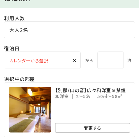
夜も更けて小腹が空く頃、昔懐かしいラーメン屋台が登
利用人数
場♪
あっさりした味付けで「無料とは思えない美味しさ」と
大人2名
お子様から大人様まで好評を頂いております。
※営業時間22：00～
宿泊日
×
から
泊
■温泉（2つの自家源泉から湧くph9.2の美肌の湯）
＜大浴場：杜の湯＞
選択中の部屋
男女ともに内湯、壺風呂、岩露天風呂や檜露天風呂な
【別邸/山の音】広々和洋室※禁煙
ど、
和洋室
2～5名
50㎡～58㎡
10種のお風呂が並び、湯めぐりをお楽しみいただけま
す。
＜貸切風呂＞
変更する
3つの趣き異なる貸切風呂はいずれも源泉かけ流し。