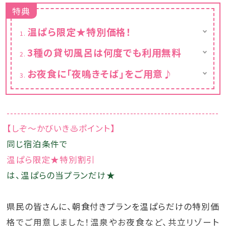
特典
温ぱら限定★特別価格！
※カレンダーの表示価格は割引後の料金で
3種の貸切風呂は何度でも利用無料
す。
巨石をくりぬいた大胆な浴槽が印象的な「石
お夜食に「夜鳴きそば」をご用意♪
匠」、壁面に竹を用いた「竹仙」、岩に囲まれプ
昔懐かしい屋台にて「夜鳴きそば」を無料でご
ライベート空間を演出する「岩座」の3種の貸
用意しております。
切風呂はいずれも源泉かけ流し。
--------------------------------------------------------------
【しぞ～かびいき♨ポイント】
同じ宿泊条件で
温ぱら限定★特別割引
は、温ぱらの当プランだけ★
県民の皆さんに、朝食付きプランを温ぱらだけの特別価
格でご用意しました！温泉やお夜食など、共立リゾート