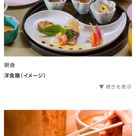
夕食をご希望の方は1泊2食付のプランよりお申込み下
さい。
――――――――――――――――――――――
「杜の湯 きらの里（共立リゾート）」のおすすめポイント
を記事でご紹介中♪
詳細はこちらをクリック♪
朝食
――――――――――――――――――――――
洋食膳（イメージ）
☆きらの里の滞在中にできる無料のお愉しみ☆
▼ 続きを表示
◎帳場にフリードリンクをご用意！（朝5時～深夜0時）
◎季節ごとに内容の異なるお凌ぎをご提供
◎3種の貸切風呂はご予約不要♪
◎湯上り処ではドリンクをご用意
◎お夜食に「夜鳴きそば」をご用意