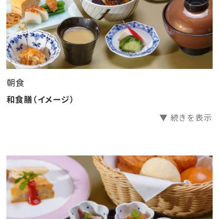
のアレルギーをお持ちのお客様への食事提供方法を変
更することとなりました。
特定原材料29品目のアレルギーをお持ちのお客様は
「低アレルゲンメニュー」のご用意が可能です。ご希望の
お客様は備考欄にご入力ください。
※食材内容、調理方法等の対応は出来かねます。
朝食
※「低アレルゲンメニュー」のお申込みは2日前までとな
和食膳（イメージ）
ります。ご了承くださいませ。
▼ 続きを表示
※特定原材料29品目以外のアレルギー、投薬やご懐妊
中の食材変更、苦手食材等のご対応は出来かねます。
詳しくは公式サイトをご確認くださいませ。
※こちらのプランは夕食のご用意はございません。※