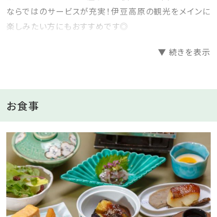
ならではのサービスが充実！伊豆高原の観光をメインに
楽しみたい方にもおすすめです◎
--------------------------------------------------------------
▼ 続きを表示
「仕事が終わった後に、宿へ到着する予定だから夕食時
間に間に合わない…」
「観光の後に、外で夕食を済ませてから温泉を満喫した
お食事
い…」
といった方へおススメな、一泊朝食付きプランです。
お一人様ずつお好みで、
『洋食』または『和食』をお選びいただけます。
■食物アレルギーについて
2025年7月1日（火）ご宿泊分より、特定原材料等29品目