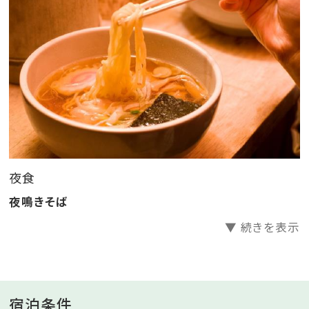
◎記念日の方はお知らせください♪宿泊の記念品をプ
レゼント！
◎皆様でお楽しみいただける昔遊びをご用意
◎イベント「里山ウォークラリー」開催中☆そのほか期
間限定イベントも随時開催！
◎里山公民館前の足湯は皆様の憩いの場♪
■きらの里の滞在中にできるお愉しみ■
夜食
・6,600坪の広大な敷地で「里山ウォークラリー」
・3か所の貸切風呂は空きがあれば何度でもご利用くだ
夜鳴きそば
さい。
▼ 続きを表示
・湯上り処ではドリンクをご用意。
・お夜食に「夜鳴きそば」をご用意。
宿泊条件
■夜鳴きそばのご紹介