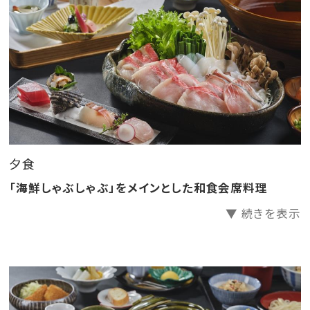
用ください。
【無料】湯上り処ではドリンクをご用意。
【無料】お夜食に「夜鳴きそば」をご用意。
――――――――――――――――――――――
「杜の湯 きらの里（共立リゾート）」のおすすめポイント
を記事でご紹介中♪
詳細はこちらをクリック♪
夕食
――――――――――――――――――――――
「海鮮しゃぶしゃぶ」をメインとした和食会席料理
▼ 続きを表示
☆きらの里の滞在中にできる無料のお愉しみ☆
◎帳場にフリードリンクをご用意！（朝5時～深夜0時）
◎季節ごとに内容の異なるお凌ぎをご提供
◎3種の貸切風呂はご予約不要♪