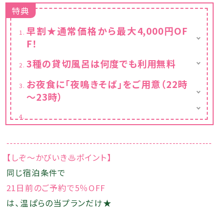
特典
早割★通常価格から最大4,000円OF
F！
※カレンダーの表示価格は割引後の料金で
3種の貸切風呂は何度でも利用無料
す。
巨石をくりぬいた大胆な浴槽が印象的な「石
お夜食に「夜鳴きそば」をご用意（22時
匠」、壁面に竹を用いた「竹仙」、岩に囲まれプ
～23時）
ライベート空間を演出する「岩座」の3種の貸
切風呂はいずれも源泉かけ流し。
昔懐かしい屋台にて「夜鳴きそば」を無料でご
用意しております。
--------------------------------------------------------------
【しぞ～かびいき♨ポイント】
同じ宿泊条件で
21日前のご予約で5％OFF
は、温ぱらの当プランだけ★