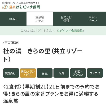
静岡県民びいきの温泉宿予約サイト
温泉宿
おでかけ
キャン
HOME
ホテル
情報
ペーン
こんにちは！
ゲストさん（
ログイン／会員登録
）
伊豆高原
杜の湯 きらの里（共立リゾー
ト）
宿泊プラン
地図・
施設紹介
客室
写真
クチコミ
（6件）
アクセス
〈2食付〉【早期割21】21日前までの予約でお
得！きらの里の定番プランをお得に満喫する
温泉旅