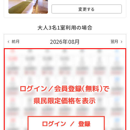
す。
変更する
＜貸切風呂＞
3つの趣き異なる貸切風呂はいずれも源泉かけ流し。
大人3名1室利用の場合
予約は不要です。空いている時に何度でもご自由にどう
2026年08月
前月
翌月
ぞ。