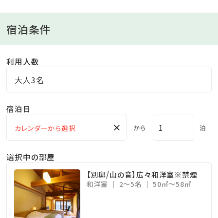
更することとなりました。
特定原材料29品目のアレルギーをお持ちのお客様は
宿泊条件
「低アレルゲンメニュー」のご用意が可能です。ご希望の
お客様は備考欄にご入力ください。
利用人数
※「低アレルゲンメニュー」のお申込みは2日前までとな
ります。
大人3名
※特定原材料29品目以外のアレルギー、投薬やご懐妊
中の食材変更、苦手食材等のご対応は出来かねます。
宿泊日
詳しくは公式サイトをご確認くださいませ。
×
から
泊
■温泉（2つの自家源泉から湧くph9.2の美肌の湯）
選択中の部屋
＜大浴場：杜の湯＞
【別邸/山の音】広々和洋室※禁煙
男女ともに内湯、壺風呂、岩露天風呂や檜露天風呂な
和洋室
2～5名
50㎡～58㎡
ど、
10種のお風呂が並び、湯めぐりをお楽しみいただけま