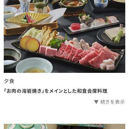
◎湯上り処ではドリンクをご用意
◎お夜食に「夜鳴きそば」をご用意
◎記念日の方はお知らせください♪宿泊の記念品をプ
レゼント！
◎皆様でお楽しみいただける昔遊びをご用意
◎イベント「里山ウォークラリー」開催中☆そのほか期
間限定イベントも随時開催！
◎里山公民館前の足湯は皆様の憩いの場♪
夕食
■お食事
＜ご夕食＞
「お肉の溶岩焼き」をメインとした和食会席料理
A、魚貝類と季節野菜の「海鮮しゃぶしゃぶ」をメインとし
▼ 続きを表示
た会席料理
B、国産牛と季節野菜の「お肉の溶岩焼き」をメインとし
た会席料理