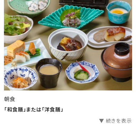
※ご夕食時間は2部制となります（1部17：30～/2部20：
00～）
＜ご朝食＞
「和食」または「洋食」からお一人様ずつお選び
※夕食時間は予約状況により前後します。
※グループ毎で同じ食事内容となります。
※夕食内容と夕食時間はチェックイン時の先着順にて
承ります。
お席の関係上ご希望に添えない場合もございますの
で予めご了承下さい。
朝食
■食物アレルギーについて
「和食膳」または「洋食膳」
2025年7月1日（火）ご宿泊分より、特定原材料等29品目
▼ 続きを表示
のアレルギーをお持ちのお客様への食事提供方法を変