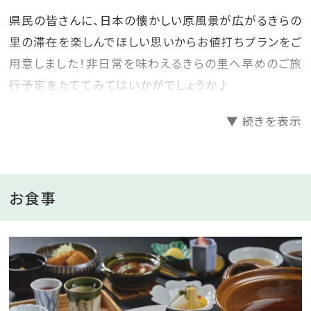
県民の皆さんに、日本の懐かしい原風景が広がるきらの
里の滞在を楽しんでほしい思いからお値打ちプランをご
用意しました！非日常を味わえるきらの里へ早めのご旅
行予定をたててみてはいかがでしょうか♪
--------------------------------------------------------------
▼ 続きを表示
ご旅行は早めの計画がお得♪
ご宿泊日より21日前までのご予約で5％割引！
お食事
※表示される金額は割引後の金額となります。
☆きらの里の滞在中にできるお愉しみ☆
【毎日】6,600坪の広大な敷地で「里山ウォークラリー」
【無料】3カ所の貸切風呂は空きがあれば何度でもご利